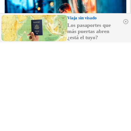
Viaja sin visado
Los pasaportes que
más puertas abren
¿está el tuyo?
¿Sabes qué baja tu ánimo?
Lo haces todos los días y afecta cómo te sientes
DISCOVER WITH
LO MÁS LEÍDO
Grandes compañías se 'roban' clientes
entre sí con sospechosas empresas de
telemarketing, que insultan si les pillas:
"Vete a tomar por..."