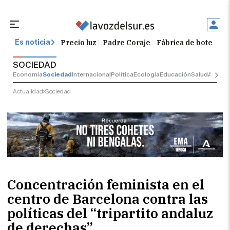
Precio luz
Padre Coraje
Fábrica de botellas
Es noticia
SOCIEDAD
Economía
Sociedad
Internacional
Política
Ecología
Educación
Salud
Anuncio
Actualidad
Sociedad
Concentración feminista en el
centro de Barcelona contra las
políticas del “tripartito andaluz
de derechas”