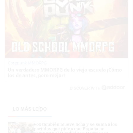
Corepunk MMORPG
Un verdadero MMORPG de la vieja escuela ¡Cómo
los de antes, pero mejor!
DISCOVER WITH
LO MÁS LEÍDO
Vox también mueve ficha y se suma a los
partidos que piden que España no