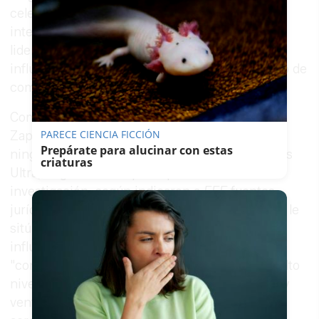
celebró un receso tras el cual continuó el
interrogatorio. Zapatero está investigado por
liderar, presuntamente, una trama de tráfico de
influencias en favor de esta compañía a cambio de
comisiones.
Como ya hizo al conocerse su imputación,
PARECE CIENCIA FICCIÓN
Zapatero insistió en que no ha influido ante
Prepárate para alucinar con estas
ninguna administración pública en favor de Plus
criaturas
Ultra, negando así la principal tesis de la
investigación, según indicaron a
EFE
fuentes
jurídicas. Pese a defender su inocencia, el juez le
sitúa en el "vértice" de una trama de tráfico de
influencias, para la que habría aportado sus
"contactos institucionales y empresariales de alto
nivel" con el objetivo de conseguir decisiones y
ventajas a favor de terceros, esencialmente la