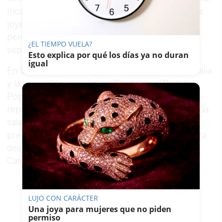
incautadas por la Policía. Zapatero atribuyó esas
joyas a una herencia de su madre y su suegra,
pero el magistrado mantiene abierta una pieza
¿EL TIEMPO VUELA?
separada sobre este extremo.
Esto explica por qué los días ya no duran
igual
En la sala estuvieron presentes también la Fiscalía
y la acusación popular, unificada en el Partido
Popular, cuyo letrado Alberto Durán fue el único
representante de las acusaciones con acceso a la
sala. El expresidente respondió primero a las
preguntas del juez, y se esperaba que continuara
después con las de su abogado, Víctor Moreno
Catena.
LUJO CON CARÁCTER
Una joya para mujeres que no piden
permiso