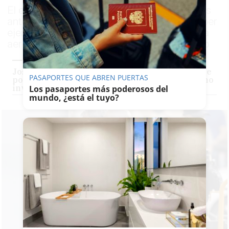
El expresidente ha declarado este miércoles
ante el juez José Luis Calama, negando haber
ejercido tráfico de influencias en favor de la
aerolínea que fue rescatada por el Gobierno
José Luis Rodríguez Zapatero, un expresidente
PASAPORTES QUE ABREN PUERTAS
por primera vez en la Audiencia Nacional como
investigado
Los pasaportes más poderosos del
mundo, ¿está el tuyo?