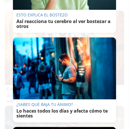
aerolínea.
ESTO EXPLICA EL BOSTEZO
Así reacciona tu cerebro al ver bostezar a
otros
Corepunk MMORPG
Un verdadero MMORPG de la vieja escuela ¡Cómo los de
antes, pero mejor!
¿SABES QUÉ BAJA TU ÁNIMO?
Lo haces todos los días y afecta cómo te
sientes