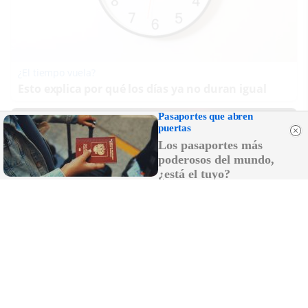
¿El tiempo vuela?
Esto explica por qué los días ya no duran igual
Pasaportes que abren
puertas
Los pasaportes más
poderosos del mundo,
¿está el tuyo?
Elegancia salvaje
¿Y si tu joya reflejara tu lado más salvaje?