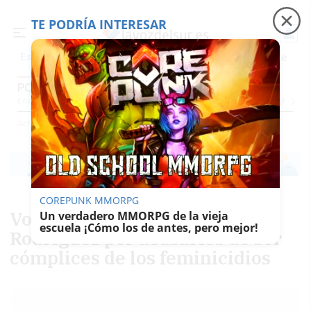
TE PODRÍA INTERESAR
Precio luz
Padre Coraje
Fábrica de botellas
Es noticia
POLÍTICA
Economía
Sociedad
Internacional
Política
Ecología
Educación
Salud
Anuncio
Actualidad
Política
COREPUNK MMORPG
Vox se querellará contra
Un verdadero MMORPG de la vieja
escuela ¡Cómo los de antes, pero mejor!
Rodríguez por acusarles de ser
cómplices de los feminicidios