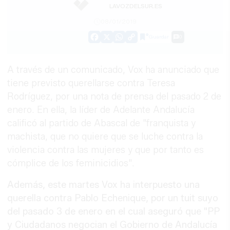
LAVOZDELSUR.ES
08/01/2019
Guardar
0
Facebook
X
WhatsApp
Copy
Link
A través de un comunicado, Vox ha anunciado que
tiene previsto querellarse contra Teresa
Rodríguez, por una nota de prensa del pasado 2 de
enero. En ella, la líder de Adelante Andalucía
calificó al partido de Abascal de "franquista y
machista, que no quiere que se luche contra la
violencia contra las mujeres y que por tanto es
cómplice de los feminicidios".
Además, este martes Vox ha interpuesto una
querella contra Pablo Echenique, por un tuit suyo
del pasado 3 de enero en el cual aseguró que "PP
y Ciudadanos negocian el Gobierno de Andalucía