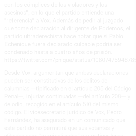
con los cómplices de los violadores y los
asesinos", en lo que el partido entiende una
"referencia" a Vox. Además de pedir al juzgado
que tome declaración al dirigente de Podemos, el
partido ultraderechista hace notar que si Pablo
Echenique fuera declarado culpable podría ser
condenado hasta a cuatro años de prisión.
https://twitter.com/pnique/status/108074759487
Desde Vox, argumentan que ambas declaraciones
pueden ser constitutivas de los delitos de
calumnias —tipificado en el artículo 205 del Código
Penal—, injurias continuadas —del artículo 208— y
de odio, recogido en el artículo 510 del mismo
código. El vicesecretario jurídico de Vox, Pedro
Fernández, ha asegurado en un comunicado que
este partido no permitirá que sus votantes y
afiliados sean "criminalizados" por criticar leyes