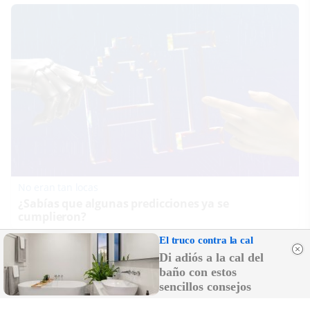
No eran tan locas
¿Sabías que algunas predicciones ya se
cumplieron?
El truco contra la cal
Di adiós a la cal del
baño con estos
sencillos consejos