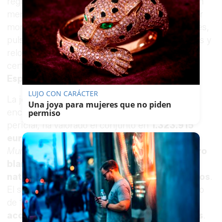
registro del caso Plus Ultra no era una colección
menor, como se intentó transmitir en un primer
momento. Eran
más de 80 piezas
entre collares,
pulseras, sortijas, pendientes, gemelos, broches y
relojes, con piedras preciosas auténticas
certificadas por el
Instituto Gemológico
Español
: zafiros, rubíes, esmeraldas.
LUJO CON CARÁCTER
La joyería y casa de subastas
Ansorena
,
Una joya para mujeres que no piden
encargada por el juez de realizar el informe
permiso
pericial, ha valorado el conjunto en
1.323.915
euros
. La tasación ha sido adelantada por
El
Mundo.
La pieza más valiosa es un
collar en oro
blanco con diamantes y dos esmeraldas
naturales de Zambia
, tasado en
278.000 euros
.
El segundo más caro es otro collar de oro blanco
de 18 kilates con
13 zafiros de Tailandia
acompañados de diamantes
:
220.000 euros
.