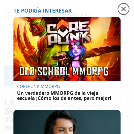
TE PODRÍA INTERESAR
Precio luz
Perseidas
Fábrica de botellas
Tr
Es noticia
POLÍTICA
Economía
Sociedad
Internacional
Política
Ecología
Educación
Salud
Anuncio
Actualidad
Política
COREPUNK MMORPG
Un verdadero MMORPG de la vieja
escuela ¡Cómo los de antes, pero mejor!
Un collar con esmeraldas de
Zambia, rubíes y zafiros de
Tailandia y una tasación de 1,3
millones: el juez abre pieza