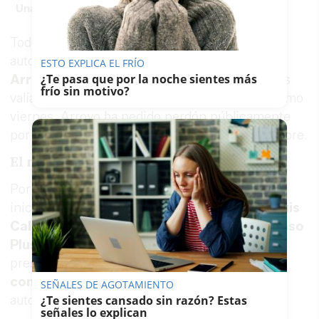
Una joya para mujeres que no piden permiso
Todo esto contrasta con lo que dijo el portavoz
autorizado por Zapatero, el periodista
Luis
ESTO EXPLICA EL FRÍO
¿Te pasa que por la noche sientes más
Arroyo
, días después del hallazgo: que las joyas
frío sin motivo?
valían entre
30.000 y 50.000 euros
. Este mismo
viernes, Arroyo ha pedido perdón públicamente
por haber "inducido al error" en su propio nombre.
El nuevo frente judicial
Por todo este hallazgo y posterior peritación
inicial, el juez de la Audiencia Nacional
José Luis
Calama
ha abierto una
pieza separada del caso
Plus Ultra
para investigar a Zapatero por dos
presuntos delitos: uno
fiscal
y otro de
contrabando
. El origen de las joyas, según el
SEÑALES DE AGOTAMIENTO
auto, "en estos momentos no está justificado".
¿Te sientes cansado sin razón? Estas
señales lo explican