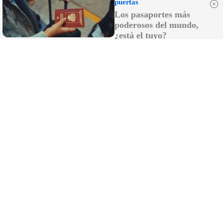
puertas
¿Qué pensarías si esto fuera normal en tu país?
Los pasaportes más
poderosos del mundo,
¿está el tuyo?
Lujo con carácter
Una joya para mujeres que no piden permiso
DISCOVER WITH
LO MÁS LEÍDO