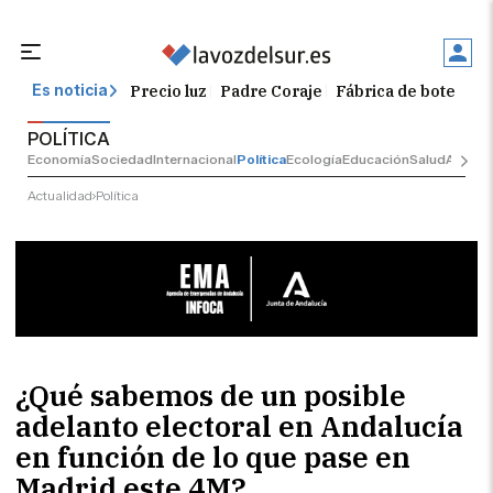
Precio luz
Padre Coraje
Fábrica de botellas
Es noticia
POLÍTICA
Economía
Sociedad
Internacional
Política
Ecología
Educación
Salud
Anuncio
Actualidad
Política
¿Qué sabemos de un posible
adelanto electoral en Andalucía
en función de lo que pase en
Madrid este 4M?