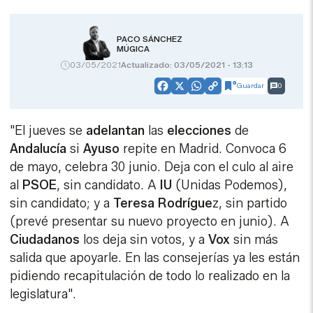
PACO SÁNCHEZ
MÚGICA
03/05/2021
Actualizado: 03/05/2021 - 13:13
Guardar
0
Facebook
X
WhatsApp
Copy
Link
"El jueves se
adelantan
las
elecciones
de
Andalucía
si
Ayuso
repite en Madrid. Convoca 6
de mayo, celebra 30 junio. Deja con el culo al aire
al
PSOE
, sin candidato. A
IU
(Unidas Podemos),
sin candidato; y a
Teresa Rodrígue
z, sin partido
(prevé presentar su nuevo proyecto en junio). A
Ciudadanos
los deja sin votos, y a
Vox
sin más
salida que apoyarle. En las consejerías ya les están
pidiendo recapitulación de todo lo realizado en la
legislatura".