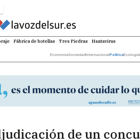
raje
Fábrica de botellas
Tres Piedras
Hantavirus
Economía
Sociedad
Internacional
Política
Ecología
djudicación de un concu