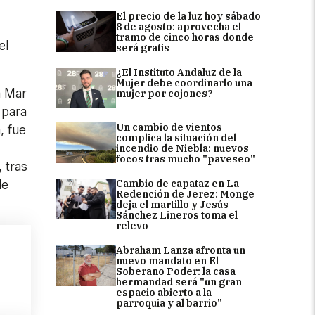
El precio de la luz hoy sábado
8 de agosto: aprovecha el
tramo de cinco horas donde
el
será gratis
¿El Instituto Andaluz de la
Mujer debe coordinarlo una
a Mar
mujer por cojones?
 para
Un cambio de vientos
, fue
complica la situación del
incendio de Niebla: nuevos
focos tras mucho "paveseo"
 tras
Cambio de capataz en La
de
Redención de Jerez: Monge
deja el martillo y Jesús
Sánchez Lineros toma el
relevo
Abraham Lanza afronta un
nuevo mandato en El
Soberano Poder: la casa
hermandad será "un gran
espacio abierto a la
parroquia y al barrio"