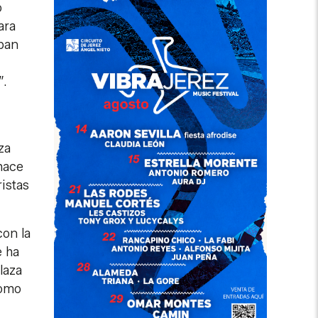
o
ara
aban
”.
za
 hace
istas
con la
e ha
laza
como