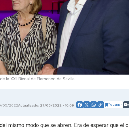
de la XXII Bienal de Flamenco de Sevilla.
Guardar
0
6/05/2022
Actualizado: 27/05/2022 - 10:09
Facebook
X
WhatsApp
Copy
Link
se del mismo modo que se abren. Era de esperar que el c