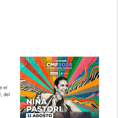
e el
, del