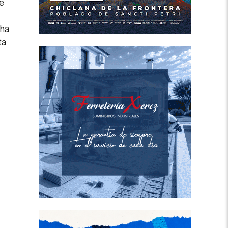
e
cha
ta