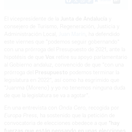
Guardar
0
Facebook
X
WhatsApp
Copy
Link
El vicepresidente de la
Junta de Andalucía
y
consejero de Turismo, Regeneración, Justicia y
Administración Local,
Juan Marín
, ha defendido
este viernes que "podemos seguir gobernando"
con una prórroga del Presupuesto de 2021, ante la
hipotésis de que
Vox
retire su apoyo parlamentario
al Gobierno andaluz, convencido de que "con una
prórroga del
Presupuesto
podemos terminar la
legislatura en 2022", así como ha esgrimido que
"Juanma (Moreno) y yo no tenemos ninguna duda
de que la legislatura se va a agotar".
En una entrevista con
Onda Cero
, recogida por
Europa Press
, ha sostenido que la petición de
convocatoria de elecciones obedece a que
"hay
fuerzas que están pensando en unas elecciones