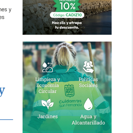
nes y
es
y