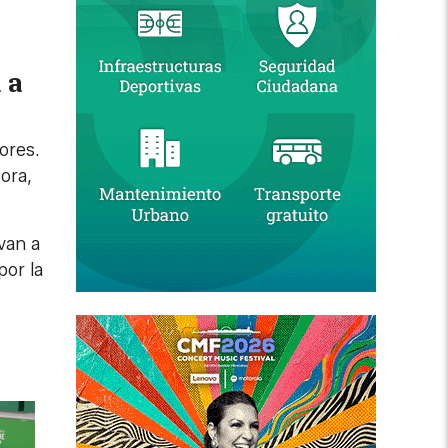
 a
ores.
ora,
van a
por la