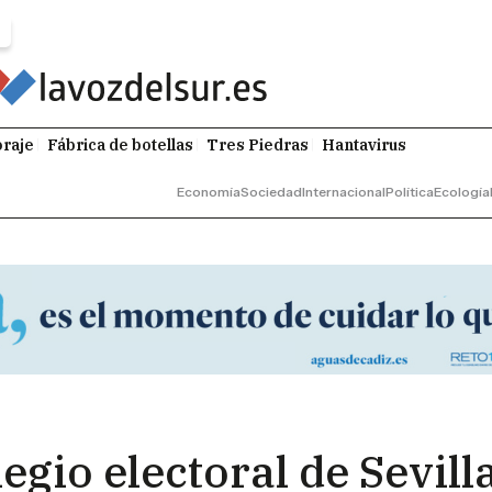
raje
Fábrica de botellas
Tres Piedras
Hantavirus
Economía
Sociedad
Internacional
Política
Ecología
egio electoral de Sevill