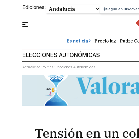
Ediciones:
Seguir en Discover
Precio luz
Padre Co
Es noticia
ELECCIONES AUTONÓMICAS
Actualidad
Política
Elecciones Autonómicas
Tensión en un col