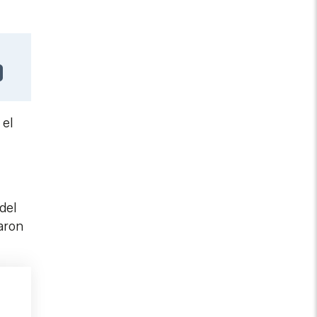
 el
del
caron