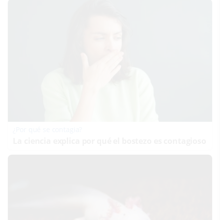
¿Por qué se contagia?
La ciencia explica por qué el bostezo es contagioso