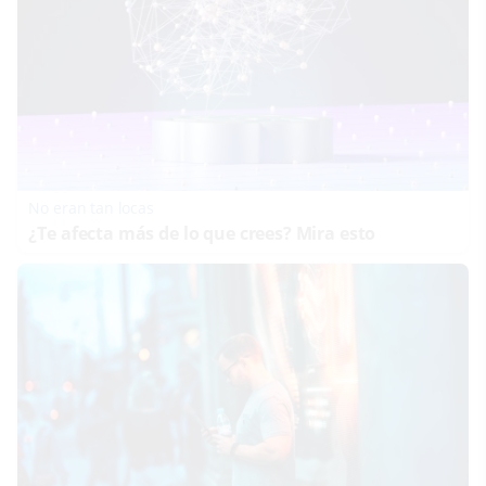
No eran tan locas
¿Te afecta más de lo que crees? Mira esto