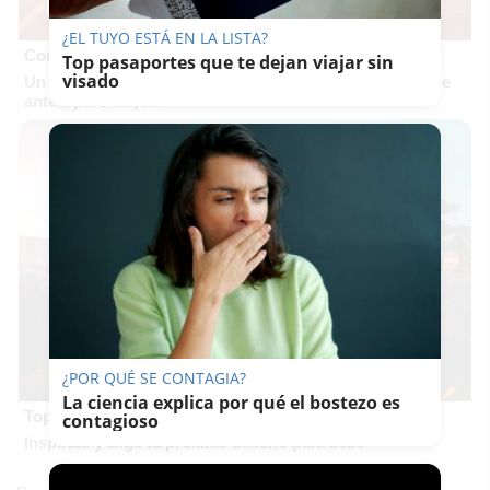
¿EL TUYO ESTÁ EN LA LISTA?
Corepunk MMORPG
Top pasaportes que te dejan viajar sin
visado
Un verdadero MMORPG de la vieja escuela ¡Cómo los de
antes, pero mejor!
¿POR QUÉ SE CONTAGIA?
La ciencia explica por qué el bostezo es
Top 2026: destinos clave
contagioso
Inspírate y elige tu próximo destino para 2026