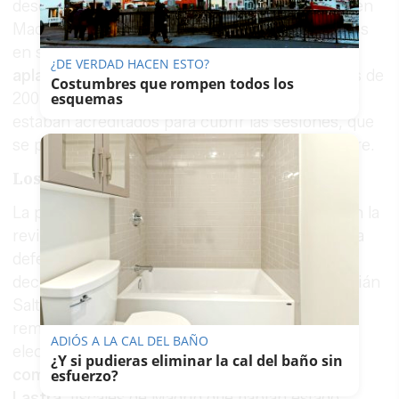
desde la sede de la Fiscalía General del Estado en
Madrid, y fue despedido por un grupo de fiscales
en señal de apoyo.
Su entrada al tribunal fue
¿DE VERDAD HACEN ESTO?
aplaudida por algunas personas,
mientras más de
Costumbres que rompen todos los
esquemas
200 periodistas de 59 medios de comunicación
estaban acreditados para cubrir las sesiones, que
se prevé se prolonguen hasta el 13 de noviembre.
Los primeros testigos
La primera jornada del juicio ha comenzado con la
revisión de cuestiones previas planteadas por la
defensa y las acusaciones. Posteriormente,
declararon los primeros testigos, entre ellos Julián
Salto, fiscal que investigó a González Amador y
remitió a García Ortiz la cadena de correos
ADIÓS A LA CAL DEL BAÑO
electrónicos relacionada con el caso.
También
¿Y si pudieras eliminar la cal del baño sin
comparecieron Pilar Rodríguez y Almudena
esfuerzo?
Lastra
, fiscales de Madrid que habían estado