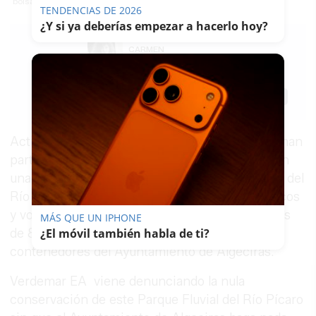
bolsas de basura en el río Pícaro de Algeciras.
TENDENCIAS DE 2026
¿Y si ya deberías empezar a hacerlo hoy?
CARMEN
MARCHENA
15/08/2022
Actualizado: 15/08/2022 - 12:18
Guardar
0
Facebook
X
WhatsApp
Copy
Link
Activistas de
Verdemar
-
Ecologistas en Acción
han
participado este lunes festivo día 15.08.2022 en
una limpieza de basuras y residuos en el paraje del
Río Pícaro, en
Algeciras
, hemos retirado plásticos
y voluminosos de gran tamaño, acumulando más
MÁS QUE UN IPHONE
de 800 kg que hemos depositado en los
¿El móvil también habla de ti?
contenedores del Ayuntamiento de Algeciras.
Verdemar EA viene denunciando la nula
conservación de este Parque Fluvial del Río Pícaro