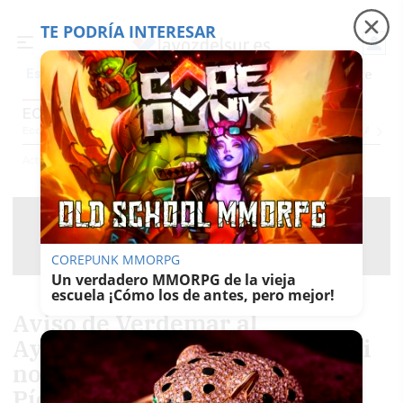
TE PODRÍA INTERESAR
Precio luz
Padre Coraje
Fábrica de botellas
Es noticia
ECOLOGÍA
Economía
Sociedad
Internacional
Política
Ecología
Educación
Salud
Anuncio
Actualidad
Ecología
COREPUNK MMORPG
Un verdadero MMORPG de la vieja
escuela ¡Cómo los de antes, pero mejor!
Aviso de Verdemar al
Ayuntamiento de Algeciras: "Si
no se retira la basura del río
Pícaro os la pondremos en la