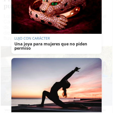
puerta"
Los activistas de Ecologistas en Acción en el
Campo de Gibraltar han recogido con ayuda
de los vecinos gran cantidad de bolsas de
desperdicios y voluminosos de esta zona
fluvial
LUJO CON CARÁCTER
Una joya para mujeres que no piden
permiso
Verdemar-Ecologistas en Acción y vecinos recogen gran cantidad de