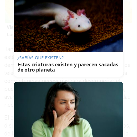
Viaja sin visado
Los pasaportes que más puertas abren ¿está el tuyo?
Tanto la formación como las prácticas laborales
están centradas en una ocupación muy
¿SABÍAS QUE EXISTEN?
Estas criaturas existen y parecen sacadas
demandada en la provincia de Cádiz como es la de
de otro planeta
teleoperador, incorporando al alumnado todas las
competencias necesarias para desempeñar el
puesto; dotando de las herramientas necesarias,
avanzando en su red de apoyo y dando la habilidad
necesaria para la búsqueda activa de empleo.
El curso estará integrado por 10 jóvenes con
discapacidad física u orgánica, entre 16 y 29 años,
de la Unión Europea o con permiso de residencia,