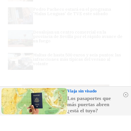
Pedro Pacheco estará en el programa
'Malas Lenguas' de TVE este sábado
Desalojan un centro comercial en la
provincia de Sevilla por el rápido avance de
un fuego
Multas de hasta 500 euros y seis puntos: las
infracciones más típicas del verano al
volante
Viaja sin visado
Los pasaportes que
más puertas abren
¿está el tuyo?