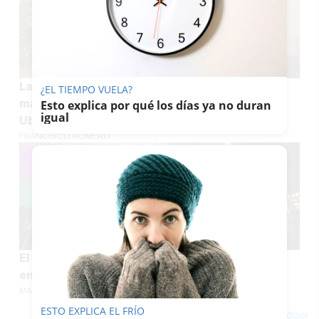
La Diputación de Cádiz y su apoyo a la
¿EL TIEMPO VUELA?
marroquinería, que mueve 8.000 empleos en
Esto explica por qué los días ya no duran
igual
Ubrique y su entorno
FRANCISCO ROMERO
El Puerto ya está de Feria: así ha sido el
encendido del alumbrado
MANU GARCÍA
ESTO EXPLICA EL FRÍO