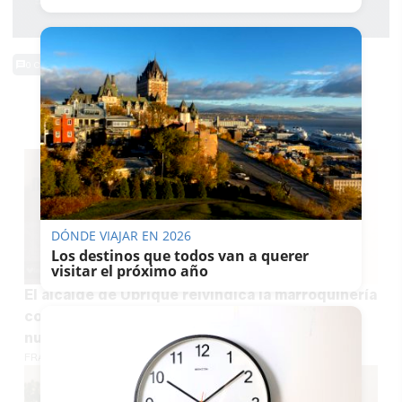
0 Comentarios
TE PUEDE INTERESAR
DÓNDE VIAJAR EN 2026
Los destinos que todos van a querer
visitar el próximo año
El alcalde de Ubrique reivindica la marroquinería
como motor económico de Andalucía: "Es
nuestro gran tesoro"
FRANCISCO ROMERO