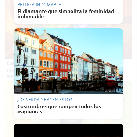
BELLEZA INDOMABLE
El diamante que simboliza la feminidad
indomable
Corepunk MMORPG
Un verdadero MMORPG de la vieja escuela ¡Cómo los de
antes, pero mejor!
¿DE VERDAD HACEN ESTO?
Costumbres que rompen todos los
esquemas