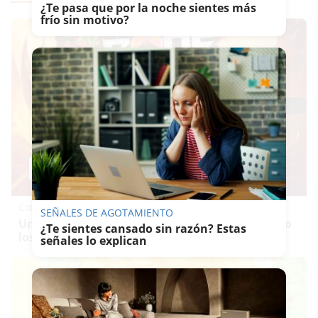
¿Te pasa que por la noche sientes más
frío sin motivo?
Corepunk MMORPG
SEÑALES DE AGOTAMIENTO
Un verdadero MMORPG de la vieja escuela ¡Cómo
¿Te sientes cansado sin razón? Estas
los de antes, pero mejor!
señales lo explican