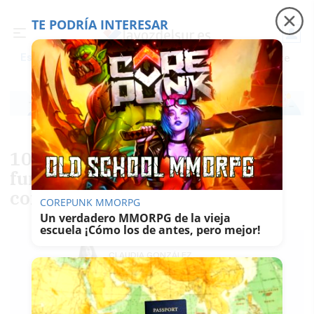
TE PODRÍA INTERESAR
Precio luz
Padre Coraje
Fábrica de botellas
Es noticia
10 jóvenes con diversidad
funcional física se formarán
como teleoperadores en Jerez
COREPUNK MMORPG
Un verdadero MMORPG de la vieja
escuela ¡Cómo los de antes, pero mejor!
CLAUDIA GONZÁLEZ
ROMERO
26/03/2018
Guardar
0
Facebook
X
WhatsApp
Copy