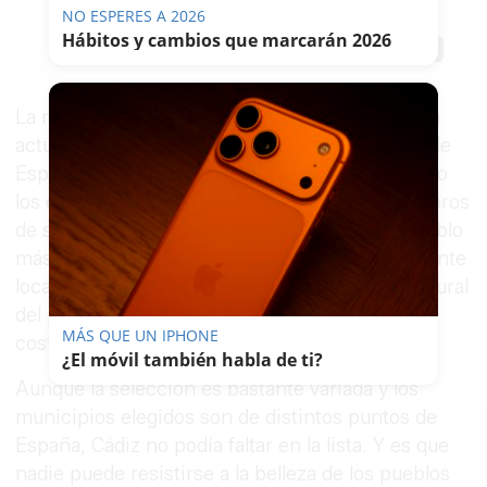
NO ESPERES A 2026
10/02/2023
Actualizado: 10/02/2023 - 14:41
Hábitos y cambios que marcarán 2026
Guardar
0
Facebook
X
WhatsApp
Copy
Link
La revista internacional
National Geographic
ha
actualizado la lista de los pueblos más bonitos de
España 2023. Esta categorización, realizada bajo
los criterios editoriales de los diferentes miembros
de su revista, parte de selección de los 100 pueblo
más bonitos, de los que se han escogido las veinte
localidades “más representativas de la belleza rural
del país, desde pueblos de montaña hasta joyas
MÁS QUE UN IPHONE
costeras”.
¿El móvil también habla de ti?
Aunque la selección es bastante variada y los
municipios elegidos son de distintos puntos de
España, Cádiz no podía faltar en la lista. Y es que
nadie puede resistirse a la belleza de los pueblos