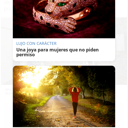
de España, pero el municipio gaditano no
podía faltar en la lista
LUJO CON CARÁCTER
Una joya para mujeres que no piden
permiso
Una foto de Vejer. -
MANU GARCÍA
DORA
MARTÍNEZ