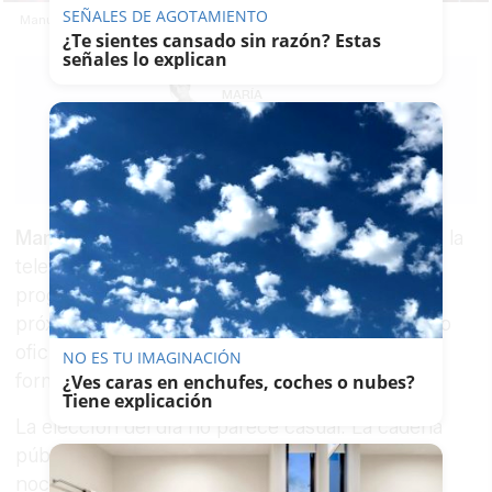
SEÑALES DE AGOTAMIENTO
Manu Sánchez durante la gala en La Isla.
¿Te sientes cansado sin razón? Estas
señales lo explican
MARÍA
CRISOL
04/06/2026
Guardar
0
Facebook
X
WhatsApp
Copy
Link
Manu Sánchez
ya tiene fecha para su regreso a la
televisión nacional.
El perro andaluz
, su nuevo
programa para
La 1 de TVE
, se estrenará el
próximo jueves 11 de junio, según ha confirmado
oficialmente
RTVE
durante la presentación del
NO ES TU IMAGINACIÓN
formato celebrada en
Sevilla
.
¿Ves caras en enchufes, coches o nubes?
Tiene explicación
La elección del día no parece casual. La cadena
pública ha decidido colocar el estreno en una
noche de enorme impacto televisivo: justo