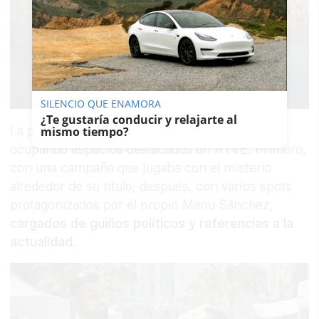
SILENCIO QUE ENAMORA
¿Te gustaría conducir y relajarte al
La promoción del programa lleva semanas
mismo tiempo?
ocupando espacios destacados en RTVE. Primero,
con una campaña que jugaba con el misterio
alrededor de su título; después, con varios spots
protagonizados por el propio Manu Sánchez,
cargados de guiños políticos y referencias a la
actualidad.