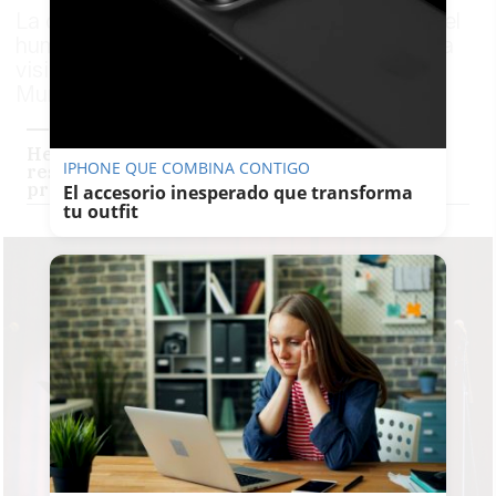
La cadena pública sitúa el nuevo formato del
humorista andaluz en una noche de máxima
visibilidad, aprovechando el arranque del
Mundial de fútbol de 2026
Henar Álvarez la vuelve a liar en TVE tras
IPHONE QUE COMBINA CONTIGO
responder a las críticas: "Voy a presentar el
programa en pelotas"
El accesorio inesperado que transforma
tu outfit