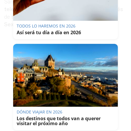
Sánchez supone además
su regreso a la
televisión nacional más de una década después
de su etapa al frente de
El último mono
en
La
Sexta
.
TODOS LO HAREMOS EN 2026
Así será tu día a día en 2026
DÓNDE VIAJAR EN 2026
Los destinos que todos van a querer
visitar el próximo año