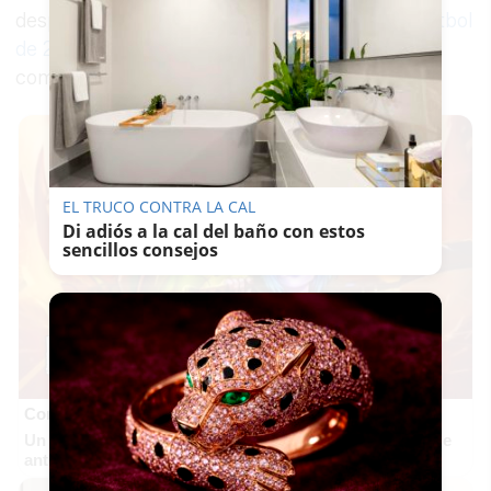
después del partido inaugural del
Mundial de fútbol
de 2026
, el
México-Sudáfrica
, que abrirá la
competición y podrá verse en abierto en La 1.
EL TRUCO CONTRA LA CAL
Di adiós a la cal del baño con estos
sencillos consejos
Corepunk MMORPG
Un verdadero MMORPG de la vieja escuela ¡Cómo los de
antes, pero mejor!