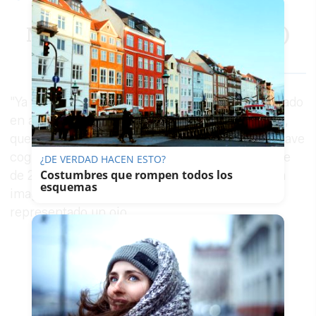
— La Resistencia en
Movistar+ (@LaResistencia)
November 11, 2021
"Ya tenemos un ojo, como Padilla", han comentado
en alusión al
torero jerezano Juan José Padilla
,
que solo tiene un ojo tras perder el otro en la grave
cogida que sufrió en la Feria del Pilar en octubre
¿DE VERDAD HACEN ESTO?
Costumbres que rompen todos los
de 2011. El Premio Iris, como se puede ver en la
esquemas
imagen, es un galardón en el que aparece
representado un ojo.