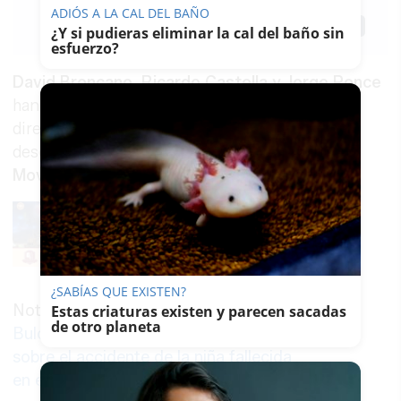
ADIÓS A LA CAL DEL BAÑO
Guardar
0
Facebook
X
WhatsApp
Copy
¿Y si pudieras eliminar la cal del baño sin
Link
esfuerzo?
David Broncano, Ricardo Castella y Jorge Ponce
han sido premiados recientemente a la mejor
dirección en los
Premios Iris
por la labor que
desempeñan en
La Resistencia
, el
late night
de
Movistar+
.
¿SABÍAS QUE EXISTEN?
Noticia relacionada
Estas criaturas existen y parecen sacadas
de otro planeta
Bulo sobre Broncano: no ha bromeado
sobre el accidente de la niña fallecida
en el colegio Montealto