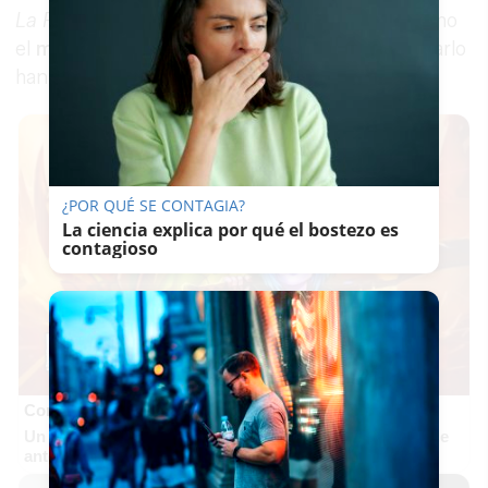
La Resistencia
también ha sido reconocido como
el
mejor programa de televisión
y para celebrarlo
han tirado de humor negro en redes sociales.
¿POR QUÉ SE CONTAGIA?
La ciencia explica por qué el bostezo es
contagioso
Corepunk MMORPG
Un verdadero MMORPG de la vieja escuela ¡Cómo los de
antes, pero mejor!