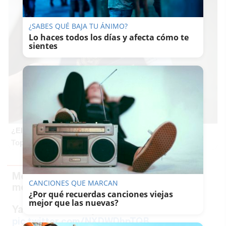
¿SABES QUÉ BAJA TU ÁNIMO?
Lo haces todos los días y afecta cómo te
sientes
¿El tuyo está en la lista?
Top pasaportes que te dejan viajar sin visado
Mejor programa de televisión, no es
CANCIONES QUE MARCAN
mentira ✌️
¿Por qué recuerdas canciones viejas
mejor que las nuevas?
Ya tenemos un ojo, como Padilla
pic.twitter.com/NXDWDhpTQB