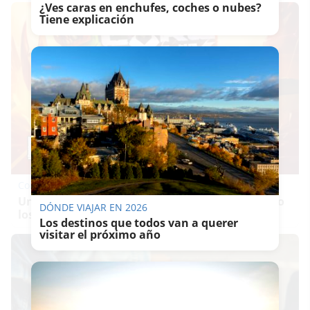
¿Ves caras en enchufes, coches o nubes?
Tiene explicación
Corepunk MMORPG
Un verdadero MMORPG de la vieja escuela ¡Cómo
DÓNDE VIAJAR EN 2026
los de antes, pero mejor!
Los destinos que todos van a querer
visitar el próximo año