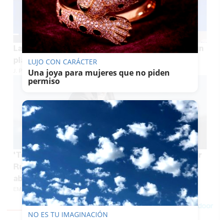
La despedida de Javier Ruiz de TVE: "Ha sido un
placer servirles desde esta trinchera"
LUJO CON CARÁCTER
J. P. LOZANO
Una joya para mujeres que no piden
permiso
'Terremoto' en TVE tras un año de éxitos: Javier
Ruiz, uno de los presentadores estrella,
abandona la cadena
EMILIO CABRERA
NO ES TU IMAGINACIÓN