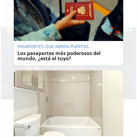
aluden al torero jerezano Juan José Padilla,
que perdió uno de sus ojos tras una grave
cogida hace diez años
PASAPORTES QUE ABREN PUERTAS
Los pasaportes más poderosos del
mundo, ¿está el tuyo?
El Premio Iris de 'La Resistencia'.
RUBÉN
GUERRERO
12/11/2021
Actualizado: 12/11/2021 - 17:21