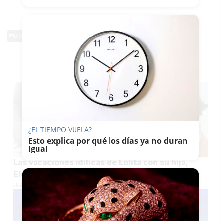
0 Comentarios
TE PUEDE INTERESAR
¿EL TIEMPO VUELA?
Esto explica por qué los días ya no duran
igual
Las vacaciones idílicas de Lolita con su hija,
Elena Furiase, y su nieta: "De tal palo..."
JUAN ANTONIO CARRASCO