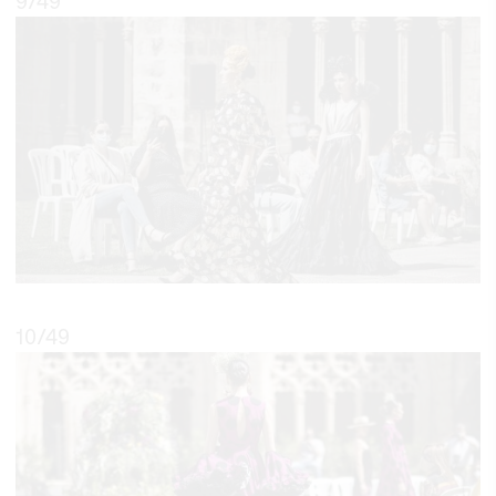
9
/49
10
/49