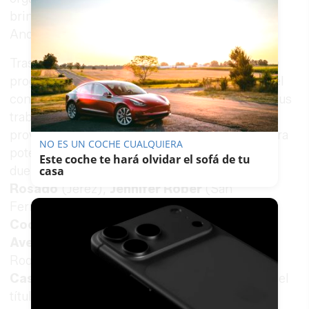
brindaba “a la visualización de la moda de
Andalucía”.
Tras sus palabras, comenzó el primer acto de la
programación, el certamen Volantes de Cádiz, el
concurso que ofrece la posibilidad de mostrar sus
trabajos a diseñadores profesionales de la
provincia que necesitan un impulso añadido para
NO ES UN COCHE CUALQUIERA
potenciar sus carreras. El público asistió a “un
Este coche te hará olvidar el sofá de tu
duelo” de creaciones en el que
Artesanía
casa
Rosado
(Jerez),
Jennifer Rober
(San
Fernando),
Rocío Merino
(Sanlúcar),
Gloria
Coca
(Los Barrios),
Isabel
Avedu
(Arcos),
Alejandro Andana
(San
Roque),
Irene D. Bernal
(Arcos) y
Ángela
Castro
(Jédula), se batieron para hacerse con el
título del certamen, siendo el ganador el