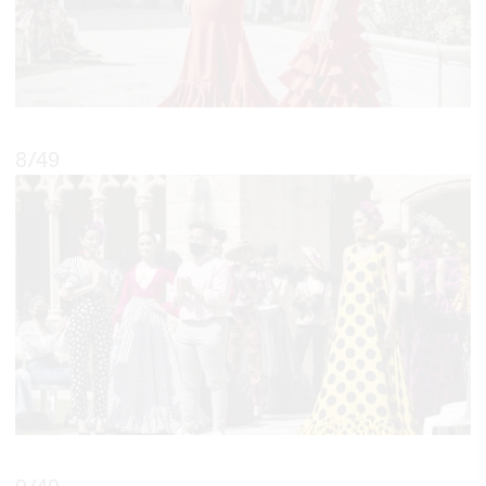
8
/49