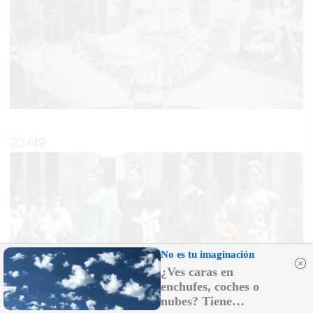
23
/49
No es tu imaginación
¿Ves caras en
enchufes, coches o
nubes? Tiene