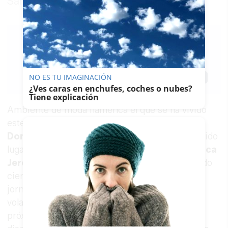
Santo Domingo
LAVOZDELSUR.ES
09/05/2021
Actualizado: 17/05/2021 - 10:29
NO ES TU IMAGINACIÓN
Guardar
0
Facebook
X
WhatsApp
Copy
¿Ves caras en enchufes, coches o nubes?
Link
Tiene explicación
Ambiente de moda flamenca el que se ha vivido
este sábado en los
Claustros de Santo
Domingo
de
Jerez de la Frontera
, donde ha tenido
lugar una nueva edición de la
Pasarela Flamenca
Jerez Tío Pepe 2021
. Hasta allí se han acercado
cientos de personas a lo largo de la primera
jornada, ansiosas de ver las tendencias en
volantes y lunares que nos esperan para el
próximo año y conocer las propuestas que los