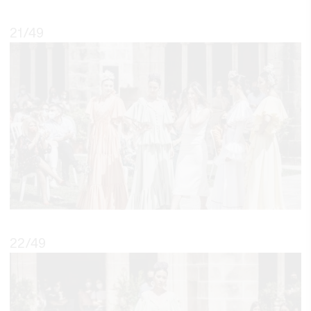
21
/49
22
/49