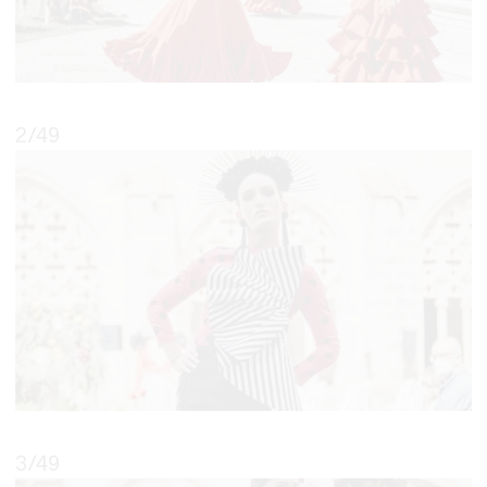
2
/49
3
/49