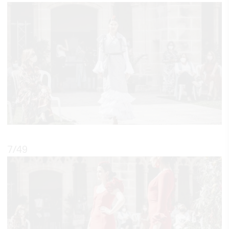
7
/49