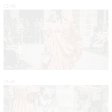
15
/49
16
/49