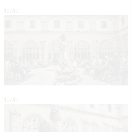
18
/49
19
/49