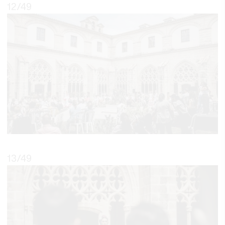
12
/49
13
/49