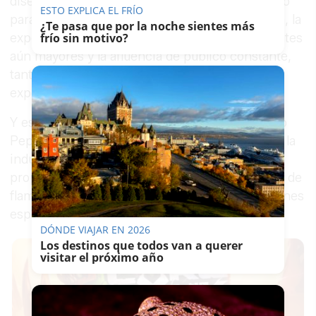
diseñadores, noveles y consagrados, han creado
ESTO EXPLICA EL FRÍO
para lucir en cuanto se tenga ocasión. Sin duda, la
¿Te pasa que por la noche sientes más
expectación era máxima, las ganas de ver volantes
frío sin motivo?
aún mayores y la afluencia de público constante,
tanto para los desfiles como para visitar la zona
expositiva de trajes, artesanía y complementos.
Y es que, si bien la Pasarela Flamenca Jerez Tío
Pepe se caracteriza por mostrar el conjunto de la
industria de la moda andaluza, este año el
propósito se refuerza, mostrando no solo trajes de
flamenca sino moda “del día a día o para ocasiones
especiales” con aires flamencos.
DÓNDE VIAJAR EN 2026
Los destinos que todos van a querer
visitar el próximo año