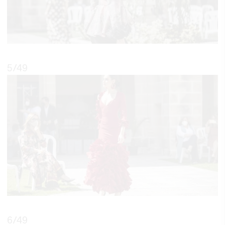
5
/49
6
/49