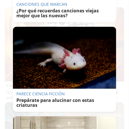
CANCIONES QUE MARCAN
¿Por qué recuerdas canciones viejas
mejor que las nuevas?
Corepunk MMORPG
Un verdadero MMORPG de la vieja escuela ¡Cómo los de
PARECE CIENCIA FICCIÓN
antes, pero mejor!
Prepárate para alucinar con estas
criaturas