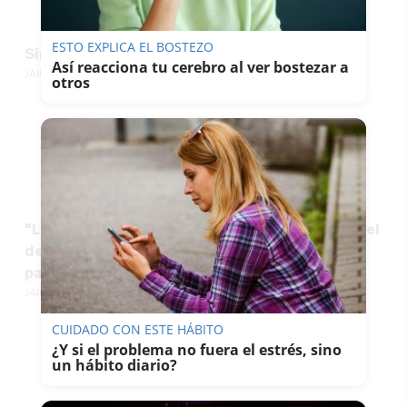
ESTO EXPLICA EL BOSTEZO
Sincericidio
Así reacciona tu cerebro al ver bostezar a
JAIME FLORES
otros
"Las masas femeninas que hoy se levantan por el
derecho al aborto están llamadas a jugar un
papel crucial"
JAIME FLORES
CUIDADO CON ESTE HÁBITO
¿Y si el problema no fuera el estrés, sino
un hábito diario?