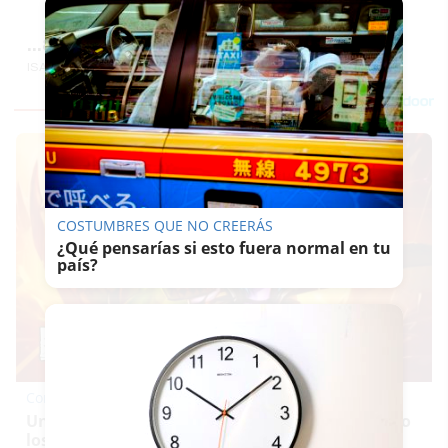
...8...corazón que no siente
ISABELJIMENEZ
COSTUMBRES QUE NO CREERÁS
¿Qué pensarías si esto fuera normal en tu
país?
Corepunk MMORPG
Un verdadero MMORPG de la vieja escuela ¡Cómo
los de antes, pero mejor!