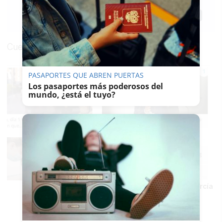
15/10/2020
Actualizado: 15/10/2020 - 17:06
Guardar
0
Facebook
X
WhatsApp
Copy
Link
Cuerpo
PASAPORTES QUE ABREN PUERTAS
Los pasaportes más poderosos del
mundo, ¿está el tuyo?
PruebaLVDS Pie de foto.... 2 / AUTOR:
Manu García