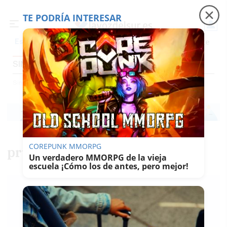
TE PODRÍA INTERESAR
Precio luz
Padre Coraje
Fábrica de botellas
Es noticia
SIN CATEGORIA
Sin Categoria
COREPUNK MMORPG
prueba BAB
Un verdadero MMORPG de la vieja
escuela ¡Cómo los de antes, pero mejor!
REDACCIÓN