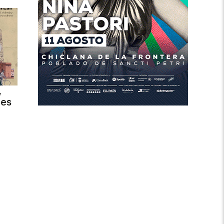
,
des