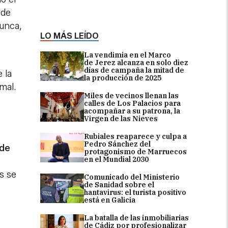
 de
Nunca,
LO MÁS LEÍDO
La vendimia en el Marco
de Jerez alcanza en solo diez
días de campaña la mitad de
 la
la producción de 2025
rmal.
Miles de vecinos llenan las
calles de Los Palacios para
acompañar a su patrona, la
Virgen de las Nieves
Rubiales reaparece y culpa a
Pedro Sánchez del
 de
protagonismo de Marruecos
en el Mundial 2030
s se
Comunicado del Ministerio
de Sanidad sobre el
hantavirus: el turista positivo
está en Galicia
La batalla de las inmobiliarias
de Cádiz por profesionalizar