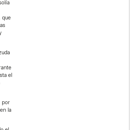
solía
, que
ras
y
ozuda
rante
ta el
n
, por
en la
o el