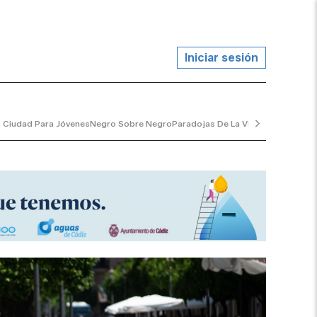
Iniciar sesión
 Ciudad Para Jóvenes
Negro Sobre Negro
Paradojas De La Vida
El Jardinero 