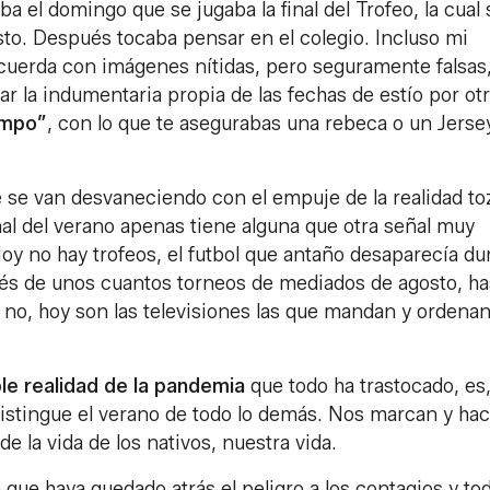
ba el domingo que se jugaba la final del Trofeo, la cual 
sto. Después tocaba pensar en el colegio. Incluso mi
uerda con imágenes nítidas, pero seguramente falsas
ar la indumentaria propia de las fechas de estío por ot
empo”
, con lo que te asegurabas una rebeca o un Jerse
 se van desvaneciendo con el empuje de la realidad t
final del verano apenas tiene alguna que otra señal muy
Hoy no hay trofeos, el futbol que antaño desaparecía du
vés de unos cuantos torneos de mediados de agosto, has
 no, hoy son las televisiones las que mandan y ordena
le realidad de la pandemia
que todo ha trastocado, es
 distingue el verano de todo lo demás. Nos marcan y hac
de la vida de los nativos, nuestra vida.
ue haya quedado atrás el peligro a los contagios y tod