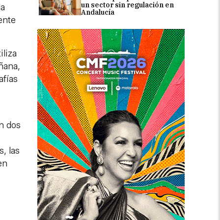
un sector sin regulación en
la
Andalucía
ente
iliza
ñana,
afías
en dos
e
, las
en