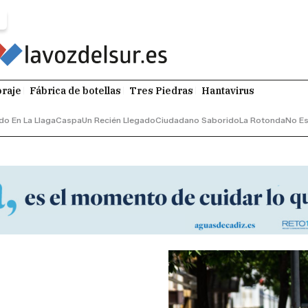
raje
Fábrica de botellas
Tres Piedras
Hantavirus
do En La Llaga
Caspa
Un Recién Llegado
Ciudadano Saborido
La Rotonda
No Es