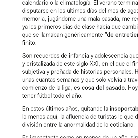
calendario o la climatología. El verano termina
disputarse en los últimos días del mes de ago
memoria, jugándome una mala pasada, me rec
ya los primeros días de clase había que cambi
que se llamaban genéricamente
“de entreti
finito.
Son recuerdos de infancia y adolescencia que
y cristalizada de este siglo XXI, en el que el 
subjetiva y preñada de historias personales. 
unas cuantas semanas y que solo volvía a tra
comienzo de la liga,
es cosa del pasado
. Hoy
tener fútbol todo el año.
En estos últimos años, quitando
la insoportab
lo menos aquí, la afluencia de turistas lo que
división entre la anormalidad de lo cotidiano, 
Es impactante como en menos de un año, sin q