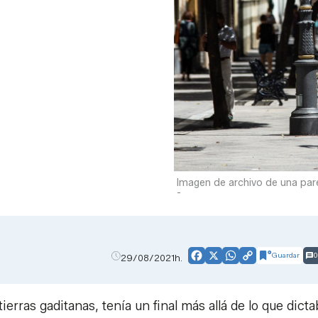
Imagen de archivo de una parej
-
Guardar
0
29/08/2021h.
Facebook
X
WhatsApp
Copy
Link
erras gaditanas, tenía un final más allá de lo que dicta