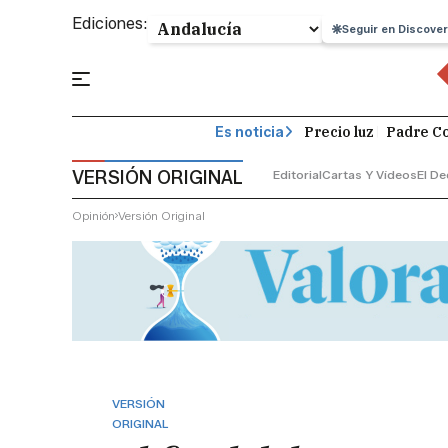
Ediciones:
Seguir en Discover
Precio luz
Padre Co
Es noticia
VERSIÓN ORIGINAL
Editorial
Cartas Y Vídeos
El De
Opinión
Versión Original
VERSIÓN
ORIGINAL