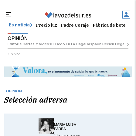
Precio luz
Padre Coraje
Fábrica de botellas
Es noticia
OPINIÓN
Editorial
Cartas Y Vídeos
El Dedo En La Llaga
Caspa
Un Recién Llegado
Ciu
Opinión
OPINIÓN
Selección adversa
MARÍA LUISA
PARRA