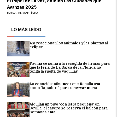
El Papel de La Voz, edición Las Ciudades que
Avanzan 2025
EZEQUIEL MARTÍNEZ
LO MÁS LEÍDO
Así reaccionan los animales y las plantas al
eclipse
Pacma se suma a la recogida de firmas para
que la feria de La Barca de la Florida no
tenga la suelta de vaquillas
La conocida influencer que Rosalía usa
como 'tapadera' para reservar mesa
Alquilan un piso 'con letra pequeña' en
Sevilla: el casero se reserva el balcón para
Semana Santa