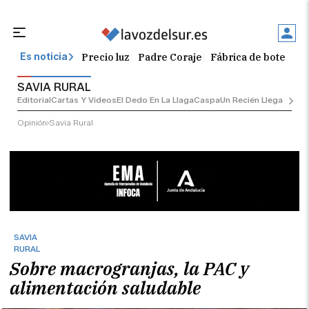
Precio luz
Padre Coraje
Fábrica de botellas
Es noticia
SAVIA RURAL
Editorial
Cartas Y Vídeos
El Dedo En La Llaga
Caspa
Un Recién Llegado
Ciu
Opinión
Savia Rural
SAVIA
RURAL
Sobre macrogranjas, la PAC y
alimentación saludable