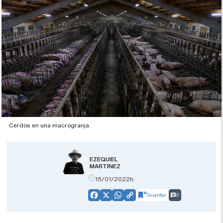
Cerdos en una macrogranja.
EZEQUIEL
MARTÍNEZ
15/01/2022h.
Guardar
0
Facebook
X
WhatsApp
Copy
Link