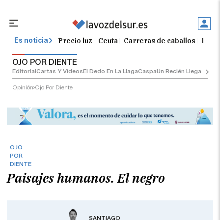
Precio luz
Ceuta
Carreras de caballos
El t
Es noticia
OJO POR DIENTE
Editorial
Cartas Y Vídeos
El Dedo En La Llaga
Caspa
Un Recién Llegado
Ciu
Opinión
Ojo Por Diente
OJO
POR
DIENTE
Paisajes humanos. El negro
SANTIAGO