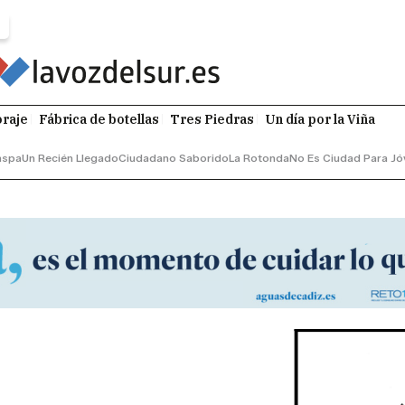
raje
Fábrica de botellas
Tres Piedras
Un día por la Viña
aspa
Un Recién Llegado
Ciudadano Saborido
La Rotonda
No Es Ciudad Para Jó