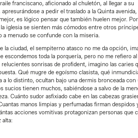
le franciscano, aficionado al chuletón, al llegar a su
 apresurándose a pedir el traslado a la Quinta avenida,
 mejor, es lógico pensar que también huelen mejor. Por
 la iglesia se sienten más cómodos entre otros príncip
o a menudo se confunde con la miseria.
e la ciudad, el sempiterno atasco no me da opción, im
ue escondemos toda la porquería, pero no me refiero al
 relucientes sonrisas de profident, imagino las caries 
uesta. Qué mugre de egoísmo clasista, qué inmundici
 a lo distinto, ocultan bajo una dermis bronceada con
os sucios tienen muchos, sabiéndose a salvo de la men
beza. Cuánto sudor asfixiado cabe en las cabezas grasie
 Cuantas manos limpias y perfumadas firman despidos 
uántas acciones vomitivas protagonizan personas que 
alta: