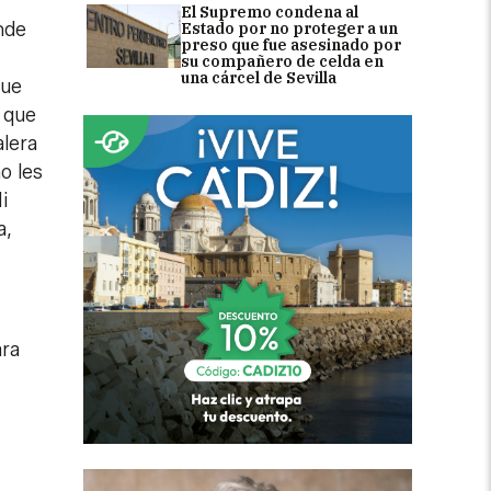
El Supremo condena al
nde
Estado por no proteger a un
preso que fue asesinado por
su compañero de celda en
una cárcel de Sevilla
que
e que
alera
o les
i
a,
ara