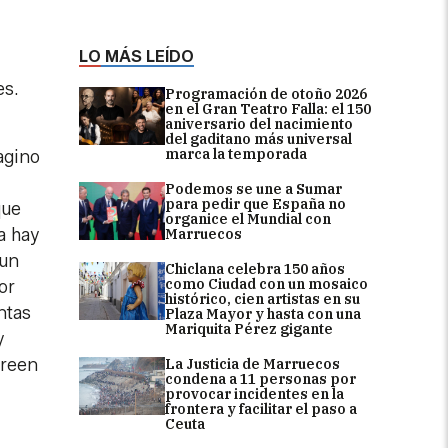
LO MÁS LEÍDO
es.
Programación de otoño 2026
en el Gran Teatro Falla: el 150
aniversario del nacimiento
del gaditano más universal
marca la temporada
agino
Podemos se une a Sumar
para pedir que España no
que
organice el Mundial con
a hay
Marruecos
 un
Chiclana celebra 150 años
como Ciudad con un mosaico
or
histórico, cien artistas en su
ntas
Plaza Mayor y hasta con una
Mariquita Pérez gigante
y
creen
La Justicia de Marruecos
condena a 11 personas por
provocar incidentes en la
frontera y facilitar el paso a
Ceuta