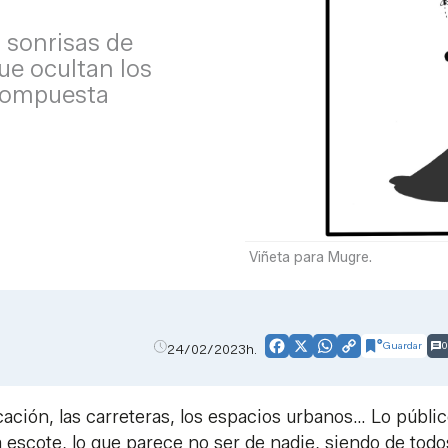
 sonrisas de
que ocultan los
compuesta
Viñeta para Mugre.
Guardar
0
24/02/2023h.
Facebook
X
WhatsApp
Copy
Link
cación, las carreteras, los espacios urbanos… Lo públi
escote, lo que parece no ser de nadie, siendo de todo