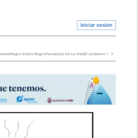
Iniciar sesión
venes
Negro Sobre Negro
Paradojas De La Vida
El Jardinero Tranquilo
...y Al V