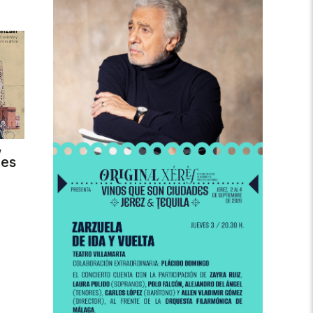
,
des