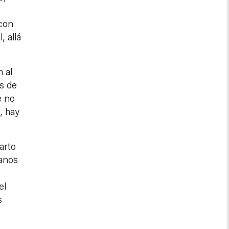
 con
, allá
 al
s de
e no
, hay
arto
manos
el
s