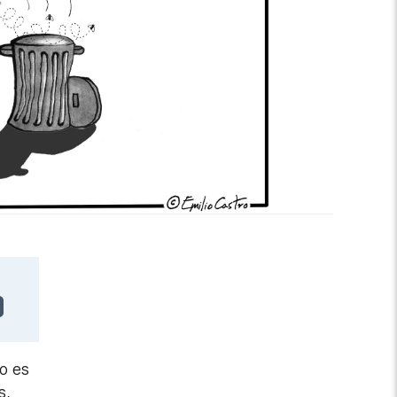
co es
s,