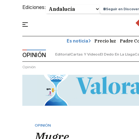
Ediciones:
Seguir en Discover
Precio luz
Padre Co
Es noticia
OPINIÓN
Editorial
Cartas Y Vídeos
El Dedo En La Llaga
C
Opinión
OPINIÓN
Mugre