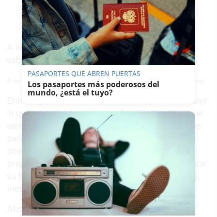
08/05/2018h.
Guardar
0
Facebook
X
WhatsApp
Copy
Link
A veces nos enredamos nosotros mismos. No
sabemos qué hacer.
PASAPORTES QUE ABREN PUERTAS
A veces nos enredamos nosotros mismos. No sabemos qué hacer.
Los pasaportes más poderosos del
mundo, ¿está el tuyo?
Etimológicamente, un motivo es lo que nos mueve,
lo que nos impulsa a actuar. Aristóteles decía que
siempre que actuamos –en el fondo– lo hacemos
para ser felices. Y que no podemos no hacerlo
porque esta tendencia está grabada en nuestra
propia naturaleza. Es lo propio del hombre, buscar
su felicidad. Por tanto, hagamos lo que hagamos,
inevitablemente, lo hacemos para ser felices.
Ahora bien, es obvio que esta consciencia de