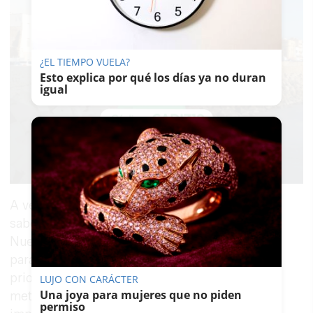
¿EL TIEMPO VUELA?
Esto explica por qué los días ya no duran
igual
A veces nos enredamos nosotros mismos. No
sabemos qué hacer. Estamos hechos un lío.
Nuestra vida es un galimatías. Necesitamos
pararnos y poner un cierto orden en nuestras
prioridades, en nuestros objetivos, en nuestras
LUJO CON CARÁCTER
Una joya para mujeres que no piden
metas. En nuestros motivos. Para ello es
permiso