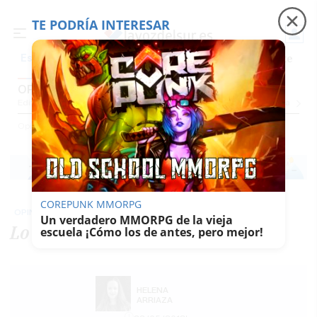
TE PODRÍA INTERESAR
Precio luz
Padre Coraje
Fábrica de botellas
Es noticia
OPINIÓN
Editorial
Cartas Y Vídeos
El Dedo En La Llaga
Caspa
Un Recién Llegado
Ciu
Opinión
COREPUNK MMORPG
OPINIÓN
Un verdadero MMORPG de la vieja
Lo siento, Diana
escuela ¡Cómo los de antes, pero mejor!
HELENA
ARRIAZA