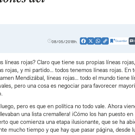
Guardar
0
08/05/2018h.
Facebook
X
WhatsApp
Copy
Link
 líneas rojas? Claro que tiene sus propias líneas rojas
s rojas, y mi partido… todos tenemos líneas rojas. En 
e Mamen Mendizábal, líneas rojas… todo el mundo tiene l
vales, pero una cosa es negociar para favorecer mayor
o.
e luego, pero es que en política no todo vale. Ahora vie
a llevaban una lista cremallera! ¡Cómo los han puesto en 
ierto que comienza una etapa ilusionante, que se ha abi
te mucho tiempo y que hay que pasar página, desde l