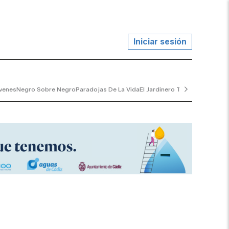
Iniciar sesión
venes
Negro Sobre Negro
Paradojas De La Vida
El Jardinero Tranquilo
...y Al V