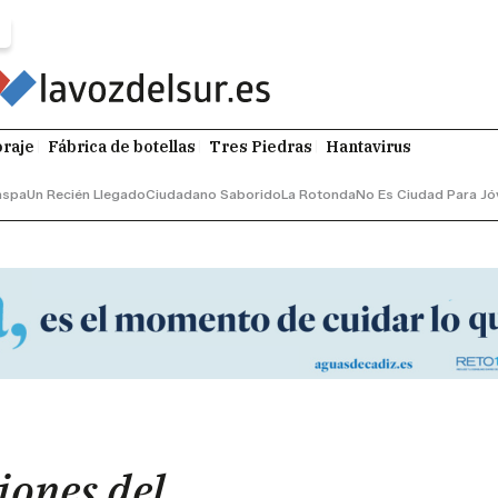
raje
Fábrica de botellas
Tres Piedras
Hantavirus
aspa
Un Recién Llegado
Ciudadano Saborido
La Rotonda
No Es Ciudad Para Jó
iones del