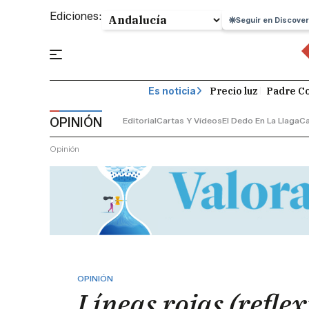
Ediciones:
Seguir en Discover
Precio luz
Padre Co
Es noticia
OPINIÓN
Editorial
Cartas Y Vídeos
El Dedo En La Llaga
C
Opinión
OPINIÓN
Líneas rojas (reflex