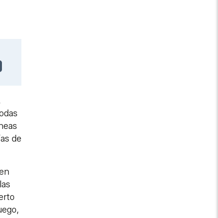
,
todas
íneas
ías de
nen
las
erto
uego,