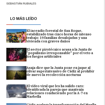
SEBASTIÁN RUBIALES
LO MÁS LEÍDO
El incendio forestal de San Roque,
estabilizado tras cinco horas de intenso
trabajo: 19 familias desalojadas y una
vivienda con graves daños
El sector pirotécnico acusa a la Junta de
"populismo irresponsable" por el veto a
los fuegos artificiales
Asaja dice que la Junta pone en jaque al
olivar superintensivo de Cádiz al prohibir
de nuevo la recolección nocturna
El vídeo viral que les ha salido caro:
identificada la pareja que mantenía
relaciones conduciendo por la A-7 en
Marbella
Cádiz acelera la transformación del Muelle