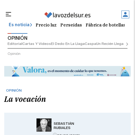
Precio luz
Perseidas
Fábrica de botellas
Tr
Es noticia
OPINIÓN
Editorial
Cartas Y Vídeos
El Dedo En La Llaga
Caspa
Un Recién Llegado
Ciu
Opinión
OPINIÓN
La vocación
SEBASTIÁN
RUBIALES