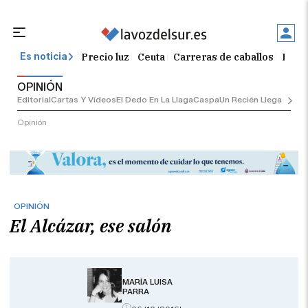
Precio luz
Ceuta
Carreras de caballos
El t
Es noticia
OPINIÓN
Editorial
Cartas Y Vídeos
El Dedo En La Llaga
Caspa
Un Recién Llegado
Ciu
Opinión
OPINIÓN
El Alcázar, ese salón
MARÍA LUISA
PARRA