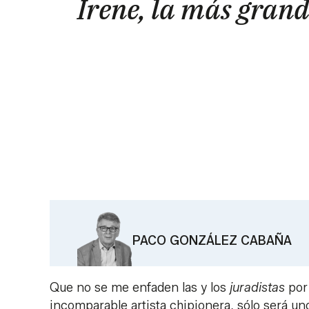
Irene, la más gran
PACO GONZÁLEZ CABAÑA
Que no se me enfaden las y los
juradistas
por 
incomparable artista chipionera, sólo será u