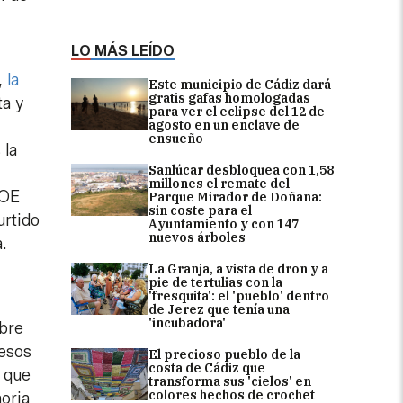
LO MÁS LEÍDO
,
la
Este municipio de Cádiz dará
gratis gafas homologadas
ta y
para ver el eclipse del 12 de
agosto en un enclave de
ensueño
 la
Sanlúcar desbloquea con 1,58
millones el remate del
SOE
Parque Mirador de Doñana:
sin coste para el
urtido
Ayuntamiento y con 147
nuevos árboles
.
La Granja, a vista de dron y a
pie de tertulias con la
'fresquita': el 'pueblo' dentro
de Jerez que tenía una
'incubadora'
mbre
 esos
El precioso pueblo de la
costa de Cádiz que
r que
transforma sus 'cielos' en
colores hechos de crochet
moria