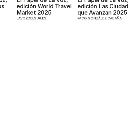
oz,
El Papel de La Voz,
El Papel de La Voz
os
edición World Travel
edición Las Ciuda
Market 2025
que Avanzan 2025
LAVOZDELSUR.ES
PACO GONZÁLEZ CABAÑA