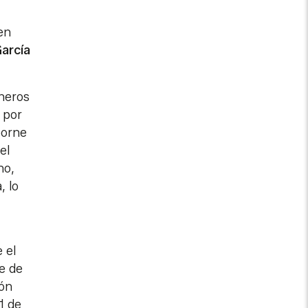
en
arcía
oneros
 por
borne
el
no,
, lo
 el
te de
ión
1 de