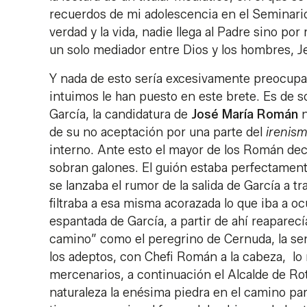
recuerdos de mi adolescencia en el Seminario 
verdad y la vida, nadie llega al Padre sino po
un solo mediador entre Dios y los hombres, Je
Y nada de esto sería excesivamente preocupan
intuimos le han puesto en este brete. Es de so
García, la candidatura de
José María Román
n
de su no aceptación por una parte del
irenis
interno. Ante esto el mayor de los Román deci
sobran galones. El guión estaba perfectamen
se lanzaba el rumor de la salida de García a t
filtraba a esa misma acorazada lo que iba a oc
espantada de García, a partir de ahí reaparecí
camino” como el peregrino de Cernuda, la sen
los adeptos, con Chefi Román a la cabeza, lo 
mercenarios, a continuación el Alcalde de Ro
naturaleza la enésima piedra en el camino par