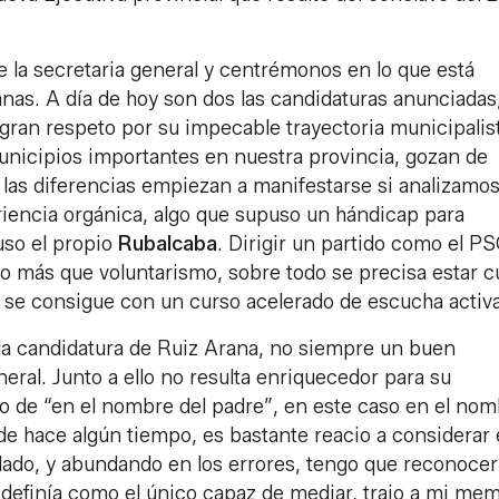
e la secretaria general y centrémonos en lo que está
nas. A día de hoy son dos las candidaturas anunciadas
gran respeto por su impecable trayectoria municipalis
nicipios importantes en nuestra provincia, gozan de
 las diferencias empiezan a manifestarse si analizamos
eriencia orgánica, algo que supuso un hándicap para
uso el propio
Rubalcaba
. Dirigir un partido como el P
o más que voluntarismo, sobre todo se precisa estar c
no se consigue con un curso acelerado de escucha activa
e la candidatura de Ruiz Arana, no siempre un buen
eral. Junto a ello no resulta enriquecedor para su
co de “en el nombre del padre”, en este caso en el no
esde hace algún tiempo, es bastante reacio a considerar
lado, y abundando en los errores, tengo que reconoce
se definía como el único capaz de mediar, trajo a mi me