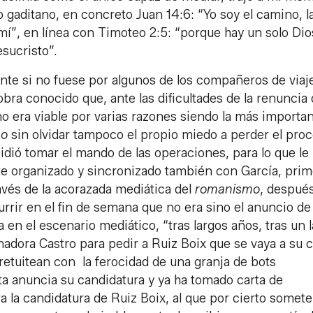
gaditano, en concreto Juan 14:6: “Yo soy el camino, l
r mí”, en línea con Timoteo 2:5: “porque hay un solo Dio
sucristo”.
te si no fuese por algunos de los compañeros de viaj
bra conocido que, ante las dificultades de la renuncia
o era viable por varias razones siendo la más importan
mo
sin olvidar tampoco el propio miedo a perder el pro
dió tomar el mando de las operaciones, para lo que le
te organizado y sincronizado también con García, pri
ravés de la acorazada mediática del
romanismo
, despué
urrir en el fin de semana que no era sino el anuncio de 
a en el escenario mediático, “tras largos años, tras un 
adora Castro para pedir a Ruiz Boix que se vaya a su c
retuitean con la ferocidad de una granja de bots
ta anuncia su candidatura y ya ha tomado carta de
a la candidatura de Ruiz Boix, al que por cierto somet