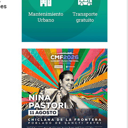
,
des