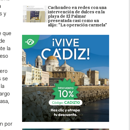
a
Cachondeo en redes con una
intervención de dulces en la
s y
playa de El Palmar
presentada casi como un
alijo: "La operación carmela"
e que
 de
te la
ceso
mero
s se
la
largo
asa,
en por