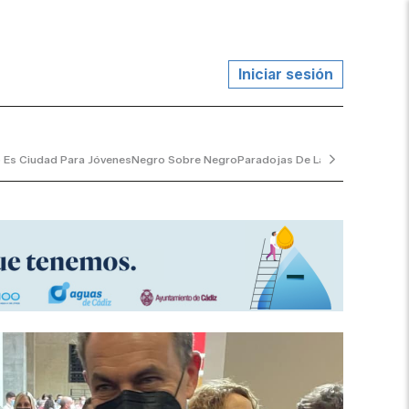
Iniciar sesión
 Es Ciudad Para Jóvenes
Negro Sobre Negro
Paradojas De La Vida
El Jardine