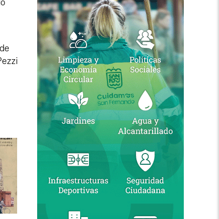
lo
 de
Pezzi