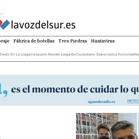
raje
Fábrica de botellas
Tres Piedras
Hantavirus
 Dedo En La Llaga
Caspa
Un Recién Llegado
Ciudadano Saborido
La Rotonda
No