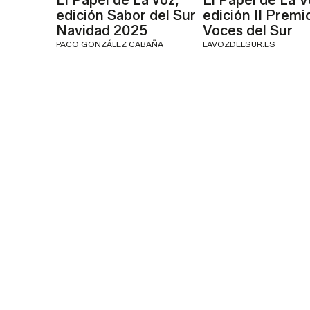
El Papel de La voz,
El Papel de La V
edición Sabor del Sur
edición II Premi
Navidad 2025
Voces del Sur
PACO GONZÁLEZ CABAÑA
LAVOZDELSUR.ES