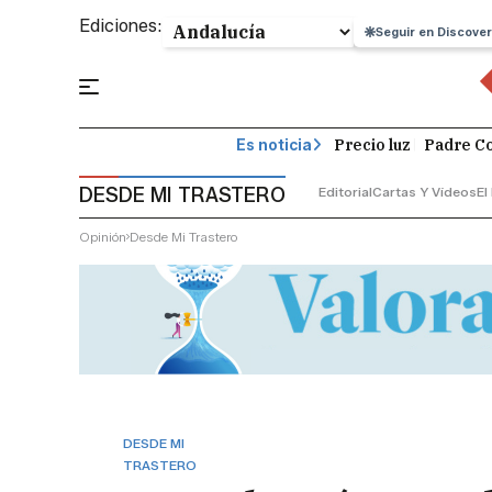
Ediciones:
Seguir en Discover
Precio luz
Padre Co
Es noticia
DESDE MI TRASTERO
Editorial
Cartas Y Vídeos
El
Opinión
Desde Mi Trastero
DESDE MI
TRASTERO