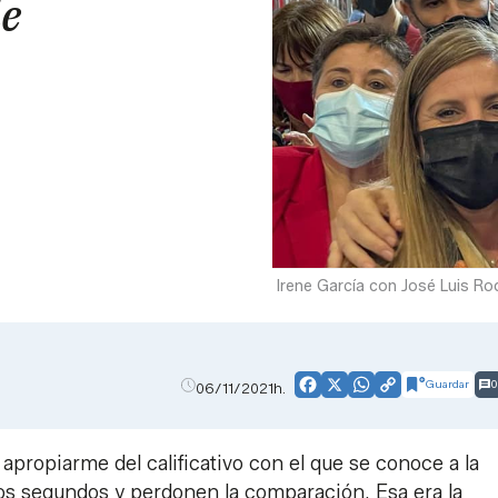
de
Irene García con José Luis R
Guardar
0
06/11/2021h.
Facebook
X
WhatsApp
Copy
Link
apropiarme del calificativo con el que se conoce a la
nos segundos y perdonen la comparación. Esa era la