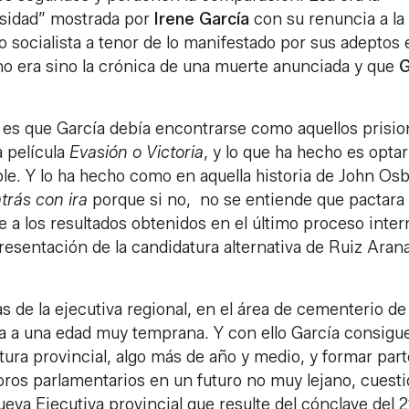
osidad” mostrada por
Irene
García
con su renuncia a la
o socialista a tenor de lo manifestado por sus adeptos 
 no era sino la crónica de una muerte anunciada y que
G
 es que García debía encontrarse como aquellos prisi
a película
Evasión o Victoria
, y lo que ha hecho es optar
ible. Y lo ha hecho como en aquella historia de John Os
trás con ira
porque si no, no se entiende que pactara 
 a los resultados obtenidos en el último proceso inter
resentación de la candidatura alternativa de Ruiz Arana
as de la ejecutiva regional, en el área de cementerio de
ica a una edad muy temprana. Y con ello García consigue
atura provincial, algo más de año y medio, y formar par
foros parlamentarios en un futuro no muy lejano, cuest
ueva Ejecutiva provincial que resulte del cónclave del 2