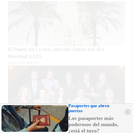
El Papel de La voz, edición Sabor del Sur
Navidad 2025
LAVOZDELSUR.ES
Pasaportes que abren
puertas
El Papel de La Voz, edición II Premios Voces del
Los pasaportes más
Sur
poderosos del mundo,
LAVOZDELSUR.ES
¿está el tuyo?