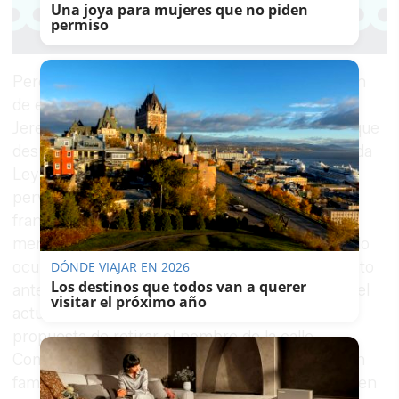
Una joya para mujeres que no piden
permiso
Pero no debería dar por hecha el PP la adopción
de esta medida por parte del Ayuntamiento de
Jerez (PSOE), sobre todo teniendo en cuenta que
después de tantos años de promulgada la llamada
Ley de Memoria Histórica aún continúan
perviviendo en la ciudad numerosos vestigios
franquistas en vías públicas o edificios, por
mencionar solo este aspecto. Por no hablar de lo
ocurrido, también gobernando otro ayuntamiento
DÓNDE VIAJAR EN 2026
Los destinos que todos van a querer
anterior de mayoría y mismo color político que el
visitar el próximo año
actual, cuando reculó y dio marcha atrás a la
propuesta de retirar el nombre de la calle
Comandante Arturo Paz Varela a poco que algún
familiar dejó entrever su oposición a la medida en