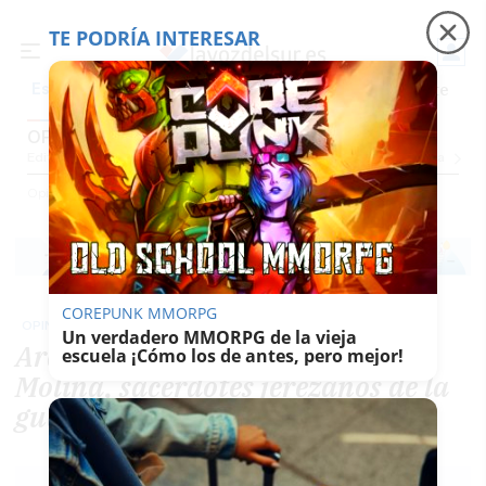
TE PODRÍA INTERESAR
Precio luz
Padre Coraje
Fábrica de botellas
Es noticia
OPINIÓN
Editorial
Cartas Y Vídeos
El Dedo En La Llaga
Caspa
Un Recién Llegado
Ciu
Opinión
COREPUNK MMORPG
OPINIÓN
Un verdadero MMORPG de la vieja
Arcipreste Corona y Teodoro
escuela ¡Cómo los de antes, pero mejor!
Molina, sacerdotes jerezanos de la
guerra civil que no merecen calle