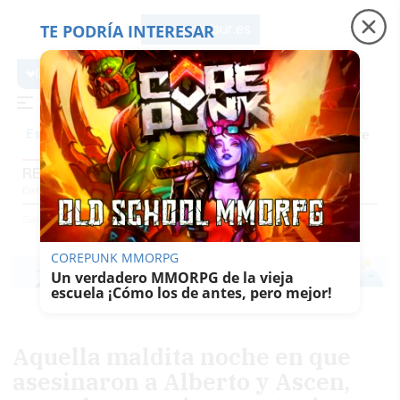
TE PODRÍA INTERESAR
lavozdelsur.es
lavozdelsur.es
Precio luz
Padre Coraje
Fábrica de botellas
Es noticia
REPORTAJES
Entrevistas
Reportajes
El Patio
Gentes Del Sur
El Papel De La Voz
Selección
Reportajes
COREPUNK MMORPG
Un verdadero MMORPG de la vieja
escuela ¡Cómo los de antes, pero mejor!
Aquella maldita noche en que
asesinaron a Alberto y Ascen,