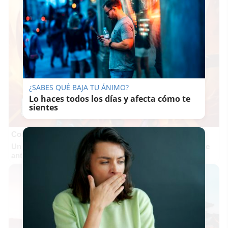
¿SABES QUÉ BAJA TU ÁNIMO?
Lo haces todos los días y afecta cómo te
sientes
Corepunk MMORPG
Un verdadero MMORPG de la vieja escuela ¡Cómo los de
antes, pero mejor!