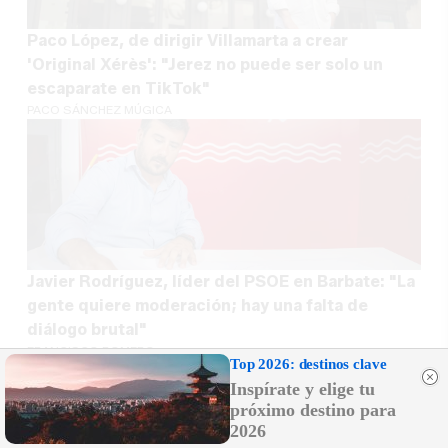
Paco López, de dirigir Villamarta a crear
'Original Xérès': "Jerez no puede ser solo un
escaparate en TikTok"
PACO SÁNCHEZ MÚGICA
Javier Rodríguez, líder del PSOE en Barbate: "La
gente quiere moderación; hay una falta de
diálogo brutal"
FRANCISCO ROMERO
Top 2026: destinos clave
Inspírate y elige tu
próximo destino para
2026