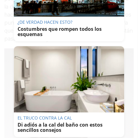
la de Galicia y el País Vasco. Siempre está bien
hacer autocrítica pero nosotros tenemos nuestros
¿DE VERDAD HACEN ESTO?
puntos claros, que son la unidad y el diálogo para
Costumbres que rompen todos los
que haya una izquierda fuerte. Las divisiones están
esquemas
pasando factura y solo benefician a la derecha.
EL TRUCO CONTRA LA CAL
Di adiós a la cal del baño con estos
sencillos consejos