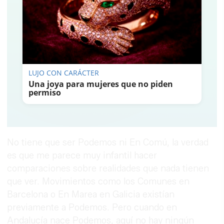
LUJO CON CARÁCTER
Una joya para mujeres que no piden
permiso
No tiene que ser Podemos ni En Comú, la verdad
es que me parece muy infantil hacer
comparaciones sobre realidades que nada tienen
que ver. Movimientos como los Comunes en
Barcelona o En Marea en Galicia existían
previamente a Podemos. Pero cuando en
Andalucía nace Podemos, aquí no hay ningún