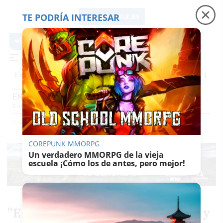
TE PODRÍA INTERESAR
lavozdelsur.es
lavozdelsur.es
Precio luz
Ceuta
Carreras de caballos
El t
Es noticia
ENTREVISTAS
Entrevistas
Reportajes
El Patio
Gentes Del Sur
El Papel De La Voz
Selección
Entrevistas
COREPUNK MMORPG
Un verdadero MMORPG de la vieja
escuela ¡Cómo los de antes, pero mejor!
"Es Podemos, con sus recursos y