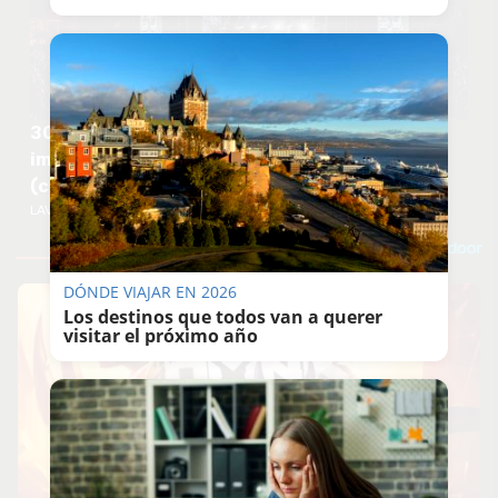
30 años de M-Clan en el Tío Pepe Festival:
imágenes de una noche inolvidable en Jerez
(con 'Carolina' como himno)
LAVOZDELSUR.ES
DÓNDE VIAJAR EN 2026
Los destinos que todos van a querer
visitar el próximo año