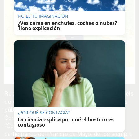
NO ES TU IMAGINACIÓN
¿Ves caras en enchufes, coches o nubes?
Tiene explicación
Viaja sin visado
Los pasaportes que más puertas abren ¿está el tuyo?
Ruiz Boix contrapone el que define como
“modelo
de éxito”
socialista al
“atropello a los servicios
públicos”
que, según denuncia, perpetra el
¿POR QUÉ SE CONTAGIA?
Gobierno andaluz de Juanma Moreno.
La ciencia explica por qué el bostezo es
contagioso
“Comenzamos el primer día de campaña
participando del Primero de Mayo, donde siempre