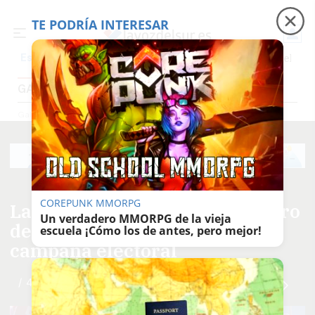
TE PODRÍA INTERESAR
Precio luz
Padre Coraje
Fábrica de botellas
Es noticia
GALERÍAS FOTOGRÁFICAS
Galerías Fotográficas
COREPUNK MMORPG
La manifestación por el Primero
Un verdadero MMORPG de la vieja
de Mayo en Cádiz, con sabor a
escuela ¡Cómo los de antes, pero mejor!
campaña electoral
/ 42