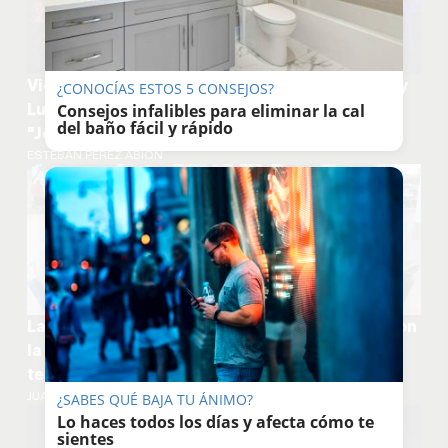
Viernes Flamenco en Rama (Bernardo Rubichi y
¿CONOCÍAS ESTOS 5 CONSEJOS?
Luis Montoya 'Chanquita') y el espectáculo
Consejos infalibles para eliminar la cal
del baño fácil y rápido
"Jerez por Bulerías"
ESTEBAN PÉREZ ABIÓN
La Granja, a vista de dron y a pie de tertulias con
la 'fresquita': el 'pueblo' dentro de Jerez que
tenía una 'incubadora'
JUAN CARLOS TORO
¿SABES QUÉ BAJA TU ÁNIMO?
Lo haces todos los días y afecta cómo te
sientes