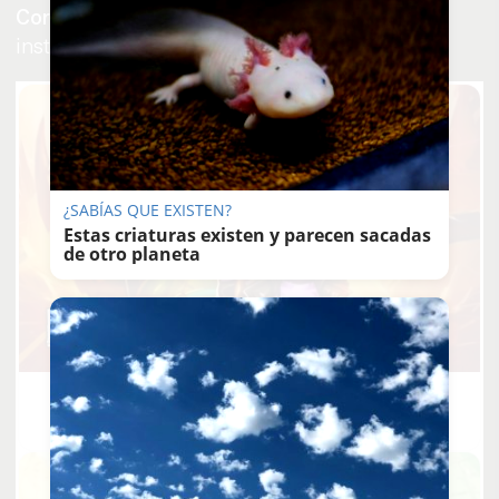
Cornejo
, además de cargos orgánicos e
institucionales del partido en la provincia.
¿SABÍAS QUE EXISTEN?
Estas criaturas existen y parecen sacadas
de otro planeta
Corepunk MMORPG
Un verdadero MMORPG de la vieja escuela ¡Cómo los de
antes, pero mejor!