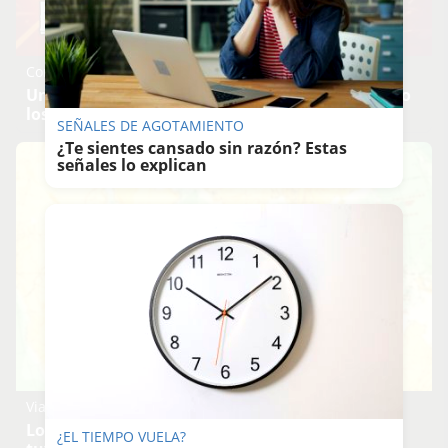
Corepunk MMORPG
Un verdadero MMORPG de la vieja escuela ¡Cómo
los de antes, pero mejor!
SEÑALES DE AGOTAMIENTO
¿Te sientes cansado sin razón? Estas
señales lo explican
Viaja sin visado
Los pasaportes que más puertas abren ¿está el
¿EL TIEMPO VUELA?