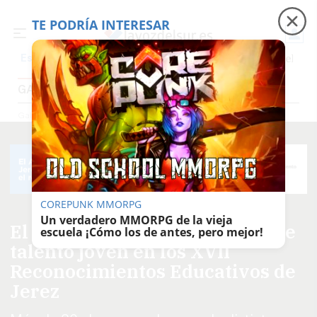
TE PODRÍA INTERESAR
Precio luz
Padre Coraje
Fábrica de botellas
Es noticia
GALERÍAS FOTOGRÁFICAS
Galerías Fotográficas
COREPUNK MMORPG
Un verdadero MMORPG de la vieja
El Teatro Villamarta se llena de
escuela ¡Cómo los de antes, pero mejor!
talento joven en los XVII
Reconocimientos Educativos de
Jerez