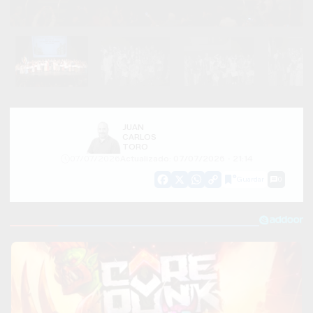
JUAN
CARLOS
TORO
07/07/2026
Actualizado: 07/07/2026 - 21:14
Guardar
0
Facebook
X
WhatsApp
Copy
Link