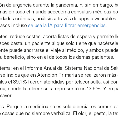
ión de urgencia durante la pandemia. Y, sin embargo, h
sonas en todo el mundo acceden a consultas médicas po
ades crónicas, análisis a través de apps o wearables
 casos incluso
se usa la IA para filtrar emergencias
.
tes: reduce costes, acorta listas de espera y permite l
ces basta: un paciente al que solo tiene que hacérsel
nte puede ahorrarse el viaje al médico, y ambos pued
su beneficio, sino en el de todos los demás pacientes.
stema: en el Informe Anual del Sistema Nacional de Sa
 se indica que en Atención Primaria se realizaron más
les el 39,1 % fueron atendidas por teleconsulta, así c
ía, donde la teleconsulta representó un 13,6 %. Y en p
 mayor.
as. Porque la medicina no es solo ciencia: es comunic
cosas que no siempre verbaliza. El olor, el gesto, la te