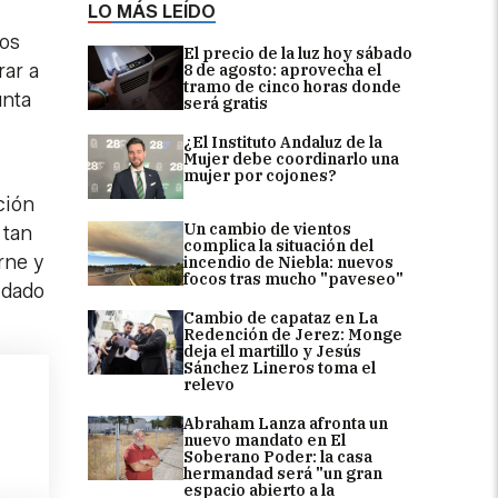
LO MÁS LEÍDO
nos
El precio de la luz hoy sábado
rar a
8 de agosto: aprovecha el
tramo de cinco horas donde
unta
será gratis
¿El Instituto Andaluz de la
Mujer debe coordinarlo una
mujer por cojones?
ción
Un cambio de vientos
 tan
complica la situación del
rne y
incendio de Niebla: nuevos
focos tras mucho "paveseo"
idado
Cambio de capataz en La
Redención de Jerez: Monge
deja el martillo y Jesús
Sánchez Lineros toma el
relevo
Abraham Lanza afronta un
nuevo mandato en El
Soberano Poder: la casa
hermandad será "un gran
espacio abierto a la