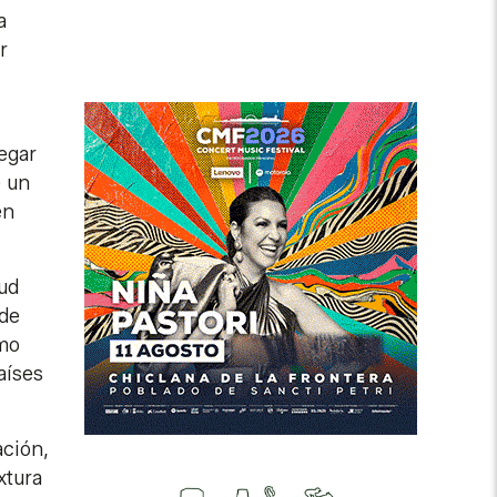
a
r
legar
e un
en
lud
 de
omo
aíses
ación,
xtura