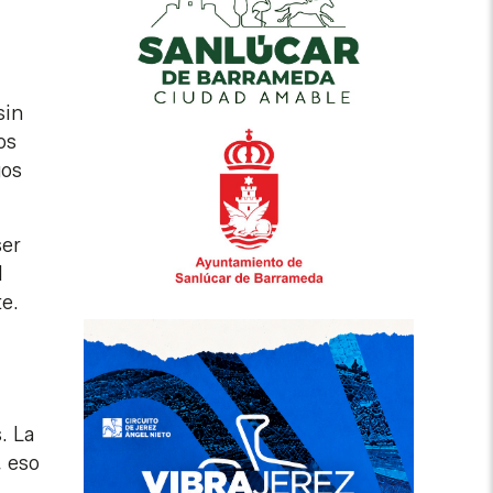
sin
os
gos
ser
l
te.
. La
, eso