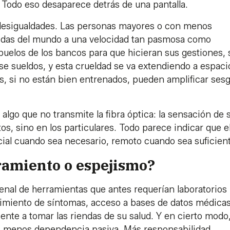
la. Todo eso desaparece detrás de una pantalla.
desigualdades. Las personas mayores o con menos
uidas del mundo a una velocidad tan pasmosa como
uelos de los bancos para que hicieran sus gestiones, 
rse sueldos, y esta crueldad se va extendiendo a espaci
s, si no están bien entrenados, pueden amplificar ses
.
 algo que no transmite la fibra óptica: la sensación de 
tos, sino en los particulares. Todo parece indicar que e
ncial cuando sea necesario, remoto cuando sea suficien
ramiento o espejismo?
enal de herramientas que antes requerían laboratorios
uimiento de síntomas, acceso a bases de datos médicas
iente a tomar las riendas de su salud. Y en cierto modo
n, menos dependencia pasiva. Más responsabilidad.