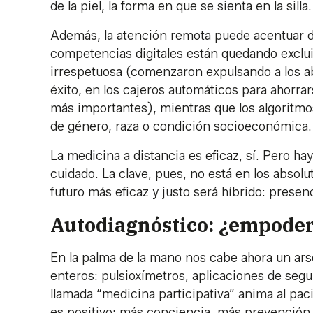
de la piel, la forma en que se sienta en la sil
Además, la atención remota puede acentuar 
competencias digitales están quedando excl
irrespetuosa (comenzaron expulsando a los ab
éxito, en los cajeros automáticos para ahorra
más importantes), mientras que los algoritmo
de género, raza o condición socioeconómica
La medicina a distancia es eficaz, sí. Pero hay
cuidado. La clave, pues, no está en los absolu
futuro más eficaz y justo será híbrido: prese
Autodiagnóstico: ¿empode
En la palma de la mano nos cabe ahora un ars
enteros: pulsioxímetros, aplicaciones de seg
llamada “medicina participativa” anima al pac
es positivo: más conciencia, más prevenció