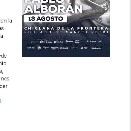
on la
es
la
ede
nto
s,
ones
aber
l