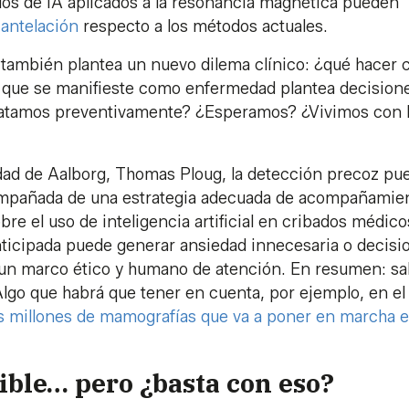
os de IA aplicados a la resonancia magnética pueden
 antelación
respecto a los métodos actuales.
o también plantea un nuevo dilema clínico: ¿qué hacer c
 que se manifieste como enfermedad plantea decision
Tratamos preventivamente? ¿Esperamos? ¿Vivimos con 
sidad de Aalborg, Thomas Ploug, la detección precoz pu
acompañada de una estrategia adecuada de acompañamie
bre el uso de inteligencia artificial en cribados médico
nticipada puede generar ansiedad innecesaria o decisi
e un marco ético y humano de atención. En resumen: s
go que habrá que tener en cuenta, por ejemplo, en el
os millones de mamografías que va a poner en marcha e
sible… pero ¿basta con eso?