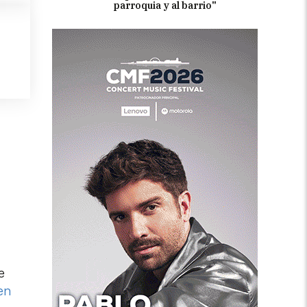
parroquia y al barrio"
e
en