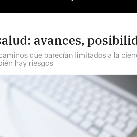
salud: avances, posibili
 caminos que parecían limitados a la cien
bién hay riesgos