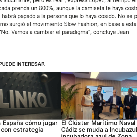
s alucinante, pero es real", expresa López, al tiempo e
cada prenda un 800%, aunque la camiseta te haya cost
le habrá pagado a la persona que lo haya cosido. No se 
cómo surgió el movimiento Slow Fashion, en base a esta
"No. Vamos a cambiar el paradigma", concluye Jean
PUEDE INTERESAR
n España cómo jugar
El Clúster Marítimo Naval
 con estrategia
Cádiz se muda a Incubazul,
incubadora azul de Zona
A