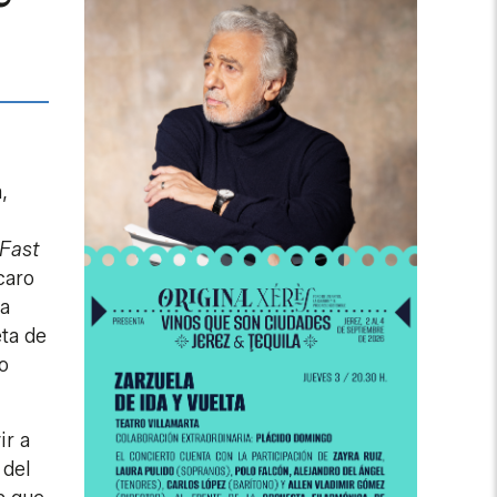
,
Fast
caro
na
ta de
o
ir a
 del