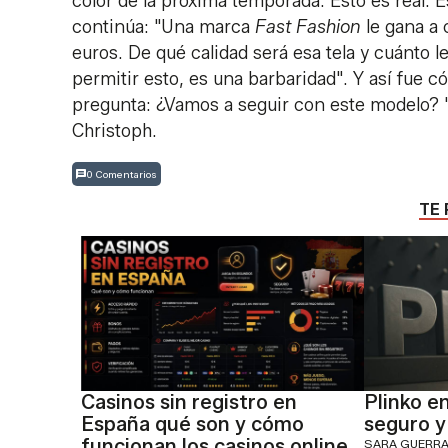
color de la próxima temporada. Esto es real. E
continúa: "Una marca
Fast Fashion
le gana a 
euros. De qué calidad será esa tela y cuánto 
permitir esto, es una barbaridad". Y así fue 
pregunta: ¿Vamos a seguir con este modelo? 
Christoph.
0 Comentarios
TE 
Casinos sin registro en
Plinko e
España qué son y cómo
seguro y
funcionan los casinos online
SARA GUERR