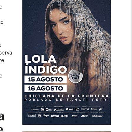
e
lo
a
serva
re
se
a
e