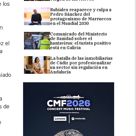
 los
Rubiales reaparece y culpa a
Pedro Sánchez del
protagonismo de Marruecos
en el Mundial 2030
ón
Comunicado del Ministerio
de Sanidad sobre el
z el
hantavirus: el turista positivo
está en Galicia
a
La batalla de las inmobiliarias
de Cádiz por profesionalizar
un sector sin regulación en
Andalucía
siado
a
s de
e