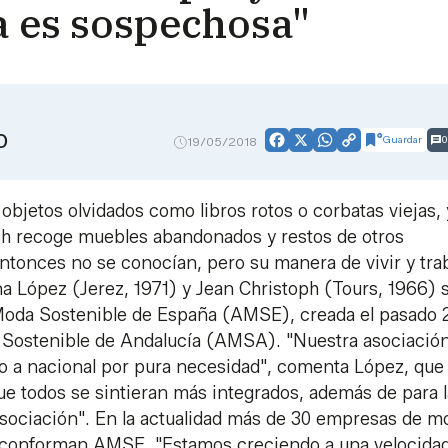
 es sospechosa"
O
Guardar
0
19/05/2018
Facebook
X
WhatsApp
Copy
Link
jetos olvidados como libros rotos o corbatas viejas, 
ph recoge muebles abandonados y restos de otros
 entonces no se conocían, pero su manera de vivir y tra
na López (Jerez, 1971) y Jean Christoph (Tours, 1966) 
e Moda Sostenible de España (AMSE), creada el pasado 
 Sostenible de Andalucía (AMSA). "Nuestra asociació
lo a nacional por pura necesidad", comenta López, que
ue todos se sintieran más integrados, además de para 
asociación". En la actualidad más de 30 empresas de m
 conforman AMSE. "Estamos creciendo a una velocida