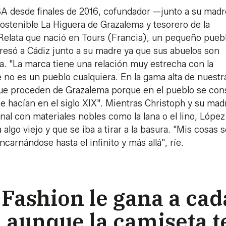
SA desde finales de 2016, cofundador —junto a su madr
tenible La Higuera de Grazalema y tesorero de la
 Relata que nació en Tours (Francia), un pequeño pueb
gresó a Cádiz junto a su madre ya que sus abuelos son
a. "La marca tiene una relación muy estrecha con la
e no es un pueblo cualquiera. En la gama alta de nuestr
ue proceden de Grazalema porque en el pueblo se con
e hacían en el siglo XIX". Mientras Christoph y su mad
al con materiales nobles como la lana o el lino, López
 algo viejo y que se iba a tirar a la basura. "Mis cosas 
arnándose hasta el infinito y más allá", ríe.
Fashion le gana a cad
 aunque la camiseta t