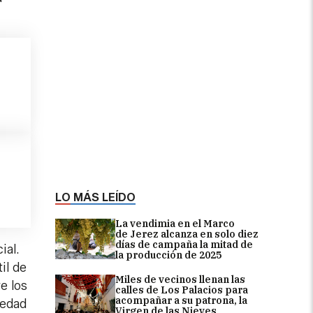
.
LO MÁS LEÍDO
La vendimia en el Marco
de Jerez alcanza en solo diez
días de campaña la mitad de
ial.
la producción de 2025
il de
Miles de vecinos llenan las
e los
calles de Los Palacios para
acompañar a su patrona, la
iedad
Virgen de las Nieves