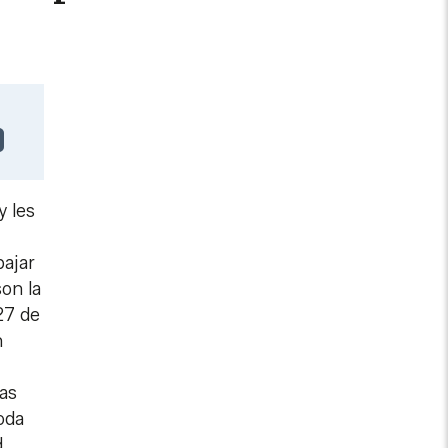
y les
bajar
son la
27 de
n
las
oda
d