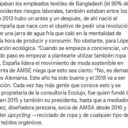
bajaban los empleados textiles de Bangladesh (el 90% de
evidentes riesgos laborales, también estaban entre los
 2013 hubo un antes y un después, de ahí nació el
paña que nace con el objetivo de pedir una revoluci
ue una jarra de agua fría que caló en la mentalidad de
 la hora de producir y consumir. No obstante, para Lópe
ación ecológica. "Cuando se empieza a concienciar, un
do paso es empezar a plantearte utilizar también ropa
". España lidera el movimiento de moda sostenible en
denta de AMSE niega que esto sea cierto: “No, es dema
es Alemania. Este año ha sido bueno y el 2018 va a ser
ación. Cada vez hay más gente que conoce esto y se
 propietaria de la consultoría Ecolujo, fue quien fundó l
en 2015 y también su presidenta, hasta que a mediado
pez, diseñadora jerezana, socia de AMSA desde 2016 y
cter
upcycling —
reciclado de ropa y de cualquier tipo d
tejidos orgánicos.