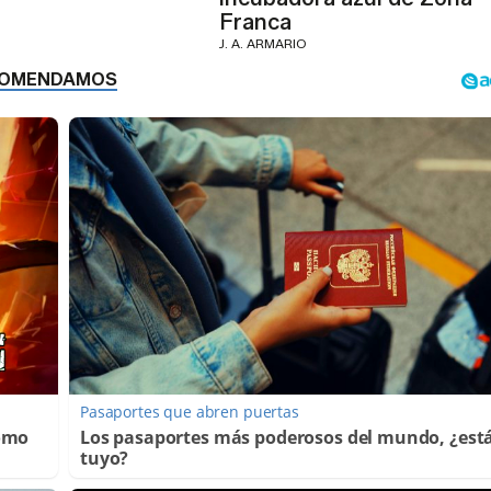
Franca
J. A. ARMARIO
Pasaportes que abren puertas
Cómo
Los pasaportes más poderosos del mundo, ¿está
tuyo?