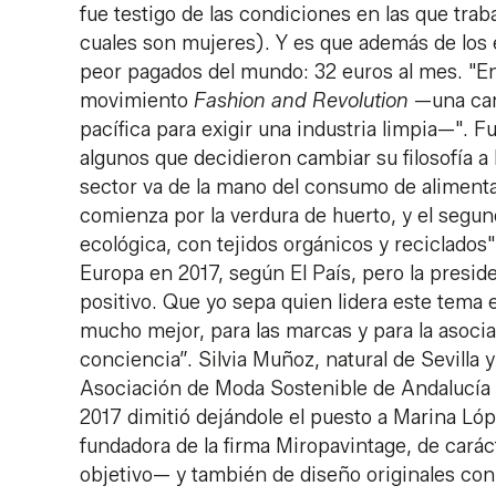
fue testigo de las condiciones en las que tra
cuales son mujeres). Y es que además de los 
peor pagados del mundo: 32 euros al mes. "En
movimiento
Fashion and Revolution
—una cam
pacífica para exigir una industria limpia—". F
algunos que decidieron cambiar su filosofía a
sector va de la mano del consumo de aliment
comienza por la verdura de huerto, y el segun
ecológica, con tejidos orgánicos y reciclados
Europa en 2017, según El País, pero la presi
positivo. Que yo sepa quien lidera este tema 
mucho mejor, para las marcas y para la asoci
conciencia”. Silvia Muñoz, natural de Sevilla y
Asociación de Moda Sostenible de Andalucía 
2017 dimitió dejándole el puesto a Marina Ló
fundadora de la firma Miropavintage, de cará
objetivo— y también de diseño originales con 