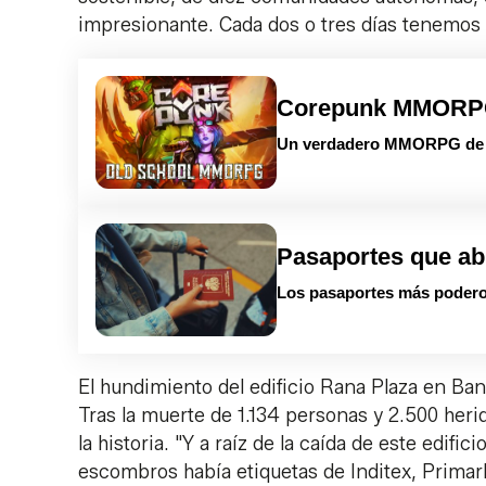
impresionante. Cada dos o tres días tenemos 
Corepunk MMOR
Un verdadero MMORPG de la
Pasaportes que ab
Los pasaportes más podero
El hundimiento del edificio Rana Plaza en Ban
Tras la muerte de 1.134 personas y 2.500 herid
la historia. "Y a raíz de la caída de este edif
escombros había etiquetas de Inditex, Primar