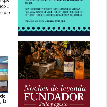
n que
ado 3
puede
 de
 la