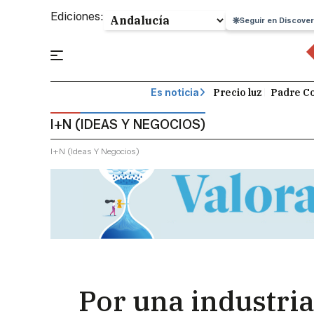
Ediciones:
Seguir en Discover
Precio luz
Padre Co
Es noticia
I+N (IDEAS Y NEGOCIOS)
I+n (ideas Y Negocios)
Por una industria