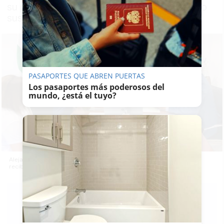
su propia empresa, mientras sigue cursando
sus estudios de primero de Bachillerato
PASAPORTES QUE ABREN PUERTAS
Los pasaportes más poderosos del
mundo, ¿está el tuyo?
Alejandro, un joven de Vejer que fundó su empresa con 14 años,
recibido por responsables del Ayuntamiento de Vejer.
LAVOZDELSUR.ES
19/09/2021
Actualizado: 19/09/2021 - 21:19