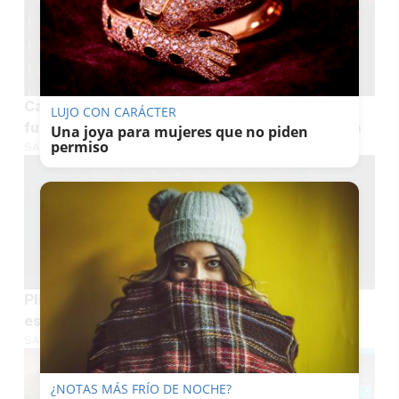
Casinos sin registro en España qué son y cómo
LUJO CON CARÁCTER
funcionan los casinos online sin cuenta clásica
Una joya para mujeres que no piden
permiso
SARA GUERRA
Plinko en España cómo jugar seguro y con
estrategia
SARA GUERRA
¿NOTAS MÁS FRÍO DE NOCHE?