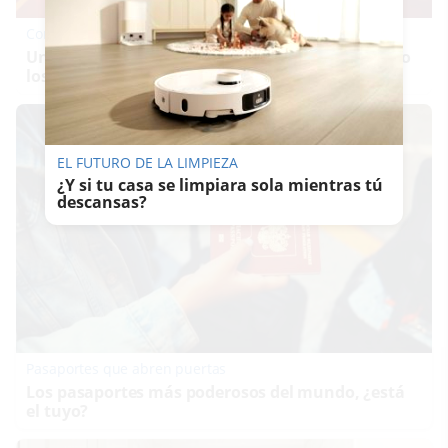
Corepunk MMORPG
Un verdadero MMORPG de la vieja escuela ¡Cómo
los de antes, pero mejor!
EL FUTURO DE LA LIMPIEZA
¿Y si tu casa se limpiara sola mientras tú
descansas?
Pasaportes que abren puertas
Los pasaportes más poderosos del mundo, ¿está
el tuyo?