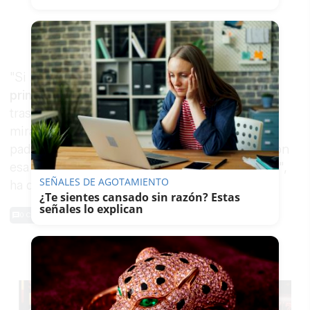
"Si me acuerdo que
con cinco años tuve mi
primer ordenador
, eso no se me olvida. Se que
trasteaba con él, lo desmontaba, lo montaba, lo
miraba a fondo, instalaba programas. Para mis
padres era difícil de entender, tan pequeño y con
esa inquietud. Aun siguen un poco anonadados",
SEÑALES DE AGOTAMIENTO
ha declarado.
¿Te sientes cansado sin razón? Estas
señales lo explican
0 Comentarios
TE PUEDE INTERESAR