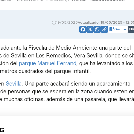
19/05/2025
Actualizado: 19/05/2025 - 12:5
Guardar
0
Facebook
X
WhatsApp
Copy
Link
iado ante la Fiscalía de Medio Ambiente una parte del
 de Sevilla en Los Remedios, Vera Sevilla, donde se s
ción del
parque Manuel Ferrand
, que ha levantado a los
 metros cuadrados del parque infantil.
 en
Sevilla
. Una parte acabará siendo un aparcamiento,
 de personas que se espera en la zona cuando estén e
ye muchas oficinas, además de una pasarela, que llevará
PG