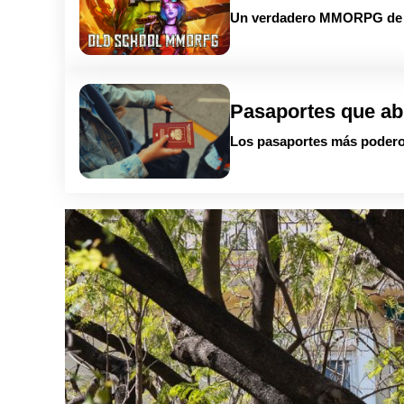
Un verdadero MMORPG de la
Pasaportes que ab
Los pasaportes más podero