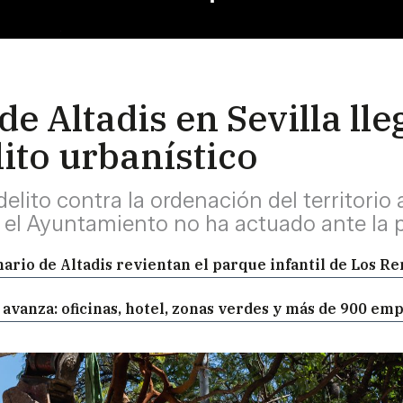
 Altadis en Sevilla lleg
lito urbanístico
delito contra la ordenación del territorio
 el Ayuntamiento no ha actuado ante la 
rio de Altadis revientan el parque infantil de Los R
 avanza: oficinas, hotel, zonas verdes y más de 900 em