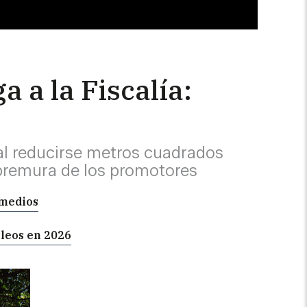
a a la Fiscalía:
 al reducirse metros cuadrados
premura de los promotores
emedios
pleos en 2026