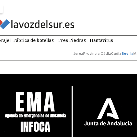
raje
Fábrica de botellas
Tres Piedras
Hantavirus
Jerez
Provincia Cádiz
Cádiz
Sevilla
M