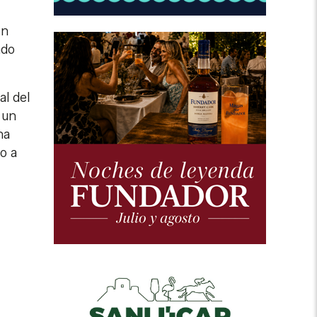
in
ado
al del
 un
na
io a