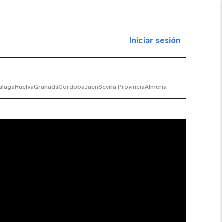
Iniciar sesión
álaga
Huelva
Granada
Córdoba
Jaén
Sevilla Provincia
Almería