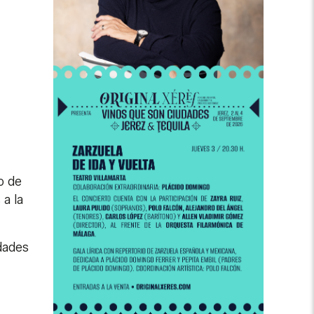
o de
a la
dades