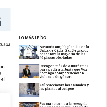
5
LO MÁS LEÍDO
ituaba
Navantia amplía plantilla en la
Bahía de Cádiz: San Fernando
concentra la mayoría de las
46 plazas ofertadas
Recogen más de 3.000 firmas
 un
para pedir a la Junta que Vox
n
no tenga competencias en
violencia de género
 el
Así reaccionan los animales y
las plantas al eclipse
Pacma se suma a la recogida