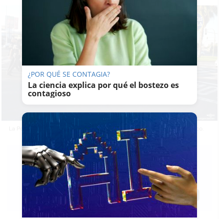
¿POR QUÉ SE CONTAGIA?
La ciencia explica por qué el bostezo es
contagioso
La Policía Local de Sevilla en la zona donde se ha producido el atraco.
LAVOZDELSUR.ES
05/08/2021
Actualizado: 05/08/2021 - 10:31
Guardar
0
Facebook
X
WhatsApp
Copy
Link