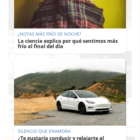
La suerte toca Sevilla: el segundo premio de la
¿NOTAS MÁS FRÍO DE NOCHE?
La ciencia explica por qué sentimos más
Lotería Nacional se vende en Quinto
frío al final del día
MARÍA CRISOL
Oro mundial de remo para Sevilla: Manuel Cruz y
Jesús Ortega conquistan el Mundial sub19
MARÍA CRISOL
SILENCIO QUE ENAMORA
¿Te gustaría conducir y relajarte al