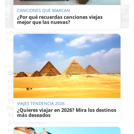
CANCIONES QUE MARCAN
¿Por qué recuerdas canciones viejas
mejor que las nuevas?
¿De verdad hacen esto?
Costumbres que rompen todos los esquemas
🔴08:35 h.
detiene a un
@PoliciaSevilla
varón (45) que acababa de atracar con
arma de fuego (simulada) una farmacia
en el Distrito San Pablo Santa Justa.
#Sevilla
VIAJES TENDENCIA 2026
No hay personas afectadas.
¿Quieres viajar en 2026? Mira los destinos
Ampliaremos información
#Gobernación
más deseados
@Ayto_Sevilla
+
https://t.co/ibo5ldrhAa