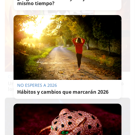
mismo tiempo?
Corepunk MMORPG
Un verdadero MMORPG de la vieja escuela ¡Cómo
NO ESPERES A 2026
los de antes, pero mejor!
Hábitos y cambios que marcarán 2026