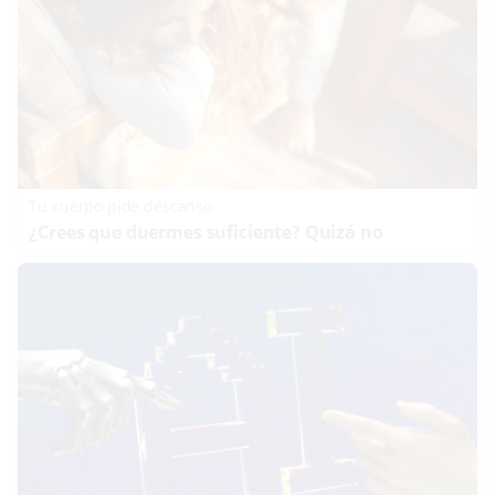
Tu cuerpo pide descanso
¿Crees que duermes suficiente? Quizá no