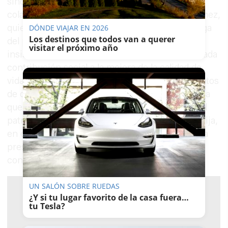
sino que lo hicieron por ellas dos estrechos
colaboradores, Juan Arellano y Francisco Sánchez,
quienes agradecieron en sus nombres la entrega
DÓNDE VIAJAR EN 2026
Los destinos que todos van a querer
del pueblo con aquel gesto. El acuerdo plenario
visitar el próximo año
insistía entonces en “su meritoria y desinteresada
contribución social a la mejora de la calidad de
vida de las personas, especialmente en momentos
de dificultad”. El texto de la concesión destacaba
que las hermanas “forman parte indiscutible del
patrimonio humano, histórico y cultural de Lebrija,
en cuya conservación y mantenimiento ayuda la
presencia y pervivencia de sendas
congregaciones”.
UN SALÓN SOBRE RUEDAS
¿Y si tu lugar favorito de la casa fuera…
tu Tesla?