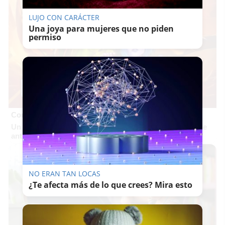
LUJO CON CARÁCTER
Una joya para mujeres que no piden
permiso
Corepunk MMORPG
Un verdadero MMORPG de la vieja escuela ¡Cómo los de
antes, pero mejor!
NO ERAN TAN LOCAS
¿Te afecta más de lo que crees? Mira esto