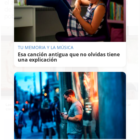
el zaguán del convento de estas seguidoras
de Santa Ángela dedicadas a ayudar a los
pobres y que se han negado a denunciar
TU MEMORIA Y LA MÚSICA
Esa canción antigua que no olvidas tiene
una explicación
Las Hermanas de la Cruz de Lebrija, tras el ataque con tomate frito al
convento.
ÁLVARO
ROMERO