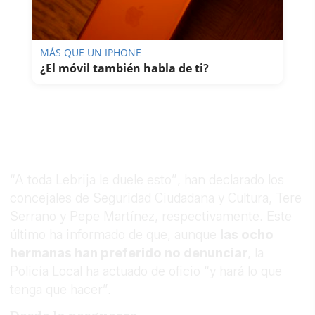
MÁS QUE UN IPHONE
¿El móvil también habla de ti?
“A toda Lebrija le duele esto”, han declarado los
concejales de Seguridad Ciudadana y Cultura, Tere
Serrano y Pepe Martínez, respectivamente. Este
último ha informado de que, aunque
las ocho
hermanas han preferido no denunciar
, la
Policía Local ha actuado de oficio “y hará lo que
tenga que hacer”.