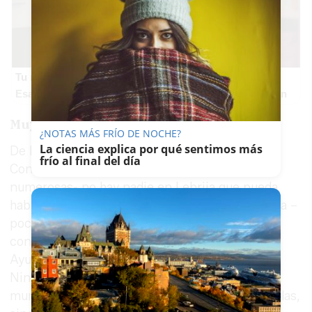
Tu memoria y la música
Esa canción antigua que no olvidas tiene una explicación
Muy queridas en Lebrija
¿NOTAS MÁS FRÍO DE NOCHE?
La ciencia explica por qué sentimos más
De las Hermanas de la Cruz, como de las
frío al final del día
Concepcionistas franciscanas –algo más
numerosas- no hay nadie en Lebrija que pueda
hablar mal. Hace cinco años, el Día de Andalucía –
poco antes de la pandemia del Covid- ambas
congregaciones recibieron por parte del
Ayuntamiento la Medalla de Oro de la Ciudad.
Ninguna de ellas acudió entonces al teatro
municipal Juan Bernabé para recoger las medallas,