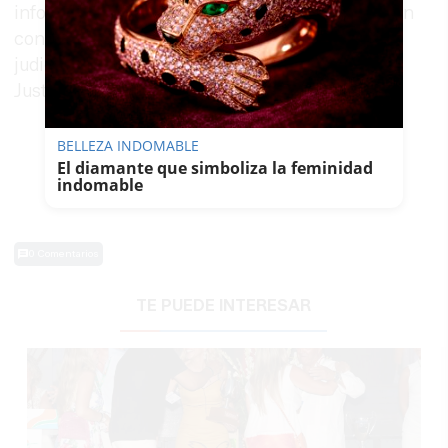
información técnica relativa a los vertidos, en un
contexto en el que ya existen procedimientos
judiciales abiertos en el Tribunal Superior de
Justicia de Andalucía.
BELLEZA INDOMABLE
El diamante que simboliza la feminidad
indomable
0 Comentarios
TE PUEDE INTERESAR