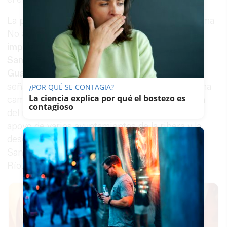
La protesta se celebró pese a la lluvia bajo el lema
No a los vertidos mineros al Guadalquivir y
fue
impulsada por la Cofradía de Pescadores de
Sanlúcar, Ecologistas en Acción, Salvemos el
Guadalquivir y Greenpeace
. Estas entidades
señalaron que la movilización se enmarca en una
¿POR QUÉ SE CONTAGIA?
La ciencia explica por qué el bostezo es
campaña de denuncia por la falta de protección
contagioso
del río. La convocatoria contó además con el
apoyo de varios ayuntamientos de la ribera y la
desembocadura del Guadalquivir, entre ellos
Sanlúcar, Chipiona, Trebujena, Rota y Coria del
Río.