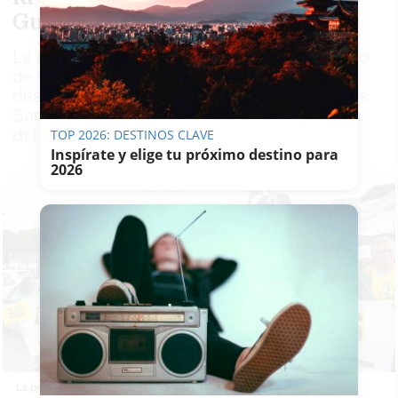
Guadalquivir
La convocatoria contó además con el apoyo
de varios ayuntamientos de la ribera y la
desembocadura del Guadalquivir, entre ellos
Sanlúcar, Chipiona, Trebujena, Rota y Coria
del Río
TOP 2026: DESTINOS CLAVE
Inspírate y elige tu próximo destino para
2026
La protesta en Sanlúcar contra la reapertura de las minas.