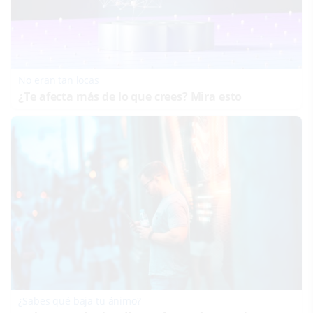
No eran tan locas
¿Te afecta más de lo que crees? Mira esto
¿Sabes qué baja tu ánimo?