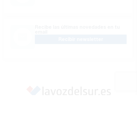
Recibe las últimas novedades en tu
email
Recibir newsletter
Apoya una Andalucía con Voz propia; Protege el
periodismo hecho por periodistas
Hazte socio