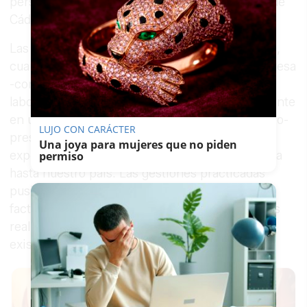
personas, se ha desarrollado en las provincias de
Cádiz, Toledo, Madrid y Cantabria.
Las pesquisas se iniciaron a principios de 2020,
cuando los investigadores localizaron una empresa
-con sede social en Madrid, pero con actividad
laboral en la zona norte de España, concretamente
en una nave de la localidad cántabra de Guarnizo-
LUJO CON CARÁCTER
presuntamente dedicada a la importación y
Una joya para mujeres que no piden
exportación de pulpa de fruta desde Sudamérica
permiso
hasta nuestro país. Las gestiones practicadas
pusieron al descubierto un descuadre de la
facturación con los movimientos de mercancías
realizados. Igualmente, en la nave se verificó la
existencia de defraudación de fluido eléctrico.