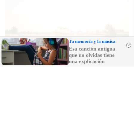
Tu memoria y la música
Esa canción antigua
que no olvidas tiene
una explicación
No es un coche cualquiera
Este coche te hará olvidar el sofá de tu casa
DISCOVER WITH
LO MÁS LEÍDO
El Odiseo de Nolan, como el de Homero: el
viaje del héroe a su semilla