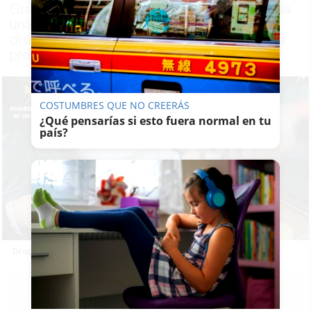
Guardia Civil y Agencia Tributaria desarticula
una organización criminal e interviene la
droga en el interior de 22 toneladas de fruta
procedente de Costa Rica
COSTUMBRES QUE NO CREERÁS
¿Qué pensarías si esto fuera normal en tu
país?
Droga oculta en el interior de piñas.
LAVOZDELSUR.ES