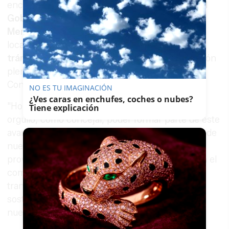
encuentro estuvo presidido por la
delegada del
Gobierno de la Junta de Andalucía en Cádiz
,
Mercedes Colombo
, y reunió a representantes
locales con el objetivo de coordinar los
últimos
trámites administrativos
previos a la integración
plena en el Consejo de Administración del
Consorcio.
NO ES TU IMAGINACIÓN
¿Ves caras en enchufes, coches o nubes?
"Hoy es un día importante para Vejer. Es un
Tiene explicación
orgullo, como concejal, poder formar parte de este
avance que mejorará la movilidad y la conexión de
nuestro municipio con el resto de la
provincia”, destacó González. "Este paso refleja el
compromiso del equipo de gobierno con un
transporte público más accesible, moderno y
sostenible, pensado para facilitar el día a día de
nuestros vecinos y vecinas".