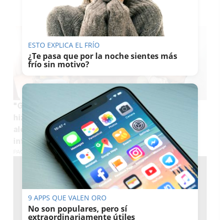
TE PUEDE INTERESAR
ESTO EXPLICA EL FRÍO
¿Te pasa que por la noche sientes más
frío sin motivo?
"Gracias por escucharnos cuando nadie más lo
hizo": la emotiva carta de ocho trabajadoras al
alcalde que ha municipalizado su escuela
infantil
PACO SÁNCHEZ MÚGICA
9 APPS QUE VALEN ORO
No son populares, pero sí
extraordinariamente útiles