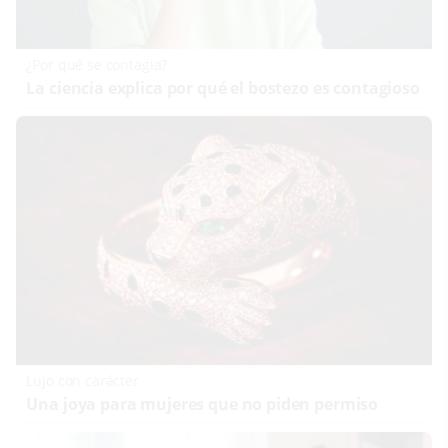
¿Por qué se contagia?
La ciencia explica por qué el bostezo es contagioso
Lujo con carácter
Una joya para mujeres que no piden permiso