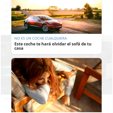
"Este paso refleja el compromiso del equipo
de gobierno con un transporte público más
accesible, moderno y sostenible, pensado
para facilitar el día a día de nuestros vecinos y
vecinas"
NO ES UN COCHE CUALQUIERA
Este coche te hará olvidar el sofá de tu
casa
Un autobús interurbano, en una imagen de la Junta de Andalucía.