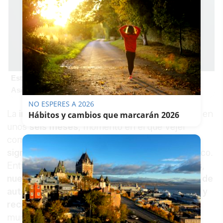
Esto explica el bostezo
Así reacciona tu cerebro al ver bostezar a otros
NO ESPERES A 2026
La
incorporación definitiva
podría completarse en
Hábitos y cambios que marcarán 2026
unos
seis meses
, momento en el que Vejer
comenzará a beneficiarse de
mejoras
significativas
en el servicio de transporte público.
Entre ellas, se incluyen
tarifas más ventajosas
,
nuevas líneas interurbanas
,
mayor frecuencia de
autobuses
y la instalación de
puntos de venta y
recarga de tarjetas de transporte
dentro del
municipio.