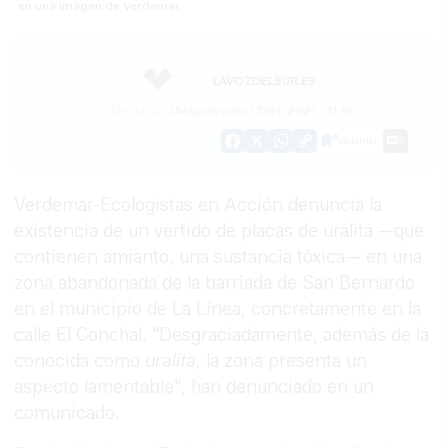
en una imagen de Verdemar.
LAVOZDELSUR.ES
17/01/2021
Actualizado: 17/01/2021 - 11:10
Guardar
0
Facebook
X
WhatsApp
Copy
Link
Verdemar-Ecologistas en Acción denuncia la
existencia de un vertido de placas de uralita —que
contienen amianto, una sustancia tóxica— en una
zona abandonada de la barriada de San Bernardo
en el municipio de La Línea, concretamente en la
calle El Conchal. "Desgraciadamente, además de la
conocida como
uralita,
la zona presenta un
aspecto lamentable", han denunciado en un
comunicado.