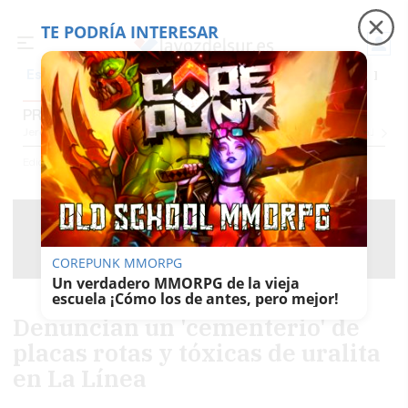
TE PODRÍA INTERESAR
Precio luz
Ceuta
Carreras de caballos
Peque
Es noticia
PROVINCIA CÁDIZ
Jerez
Provincia Cádiz
Cádiz
Sevilla
Málaga
Huelva
Granada
Córdoba
Jaén
Se
Ediciones
Provincia Cádiz
COREPUNK MMORPG
Un verdadero MMORPG de la vieja
escuela ¡Cómo los de antes, pero mejor!
Denuncian un 'cementerio' de
placas rotas y tóxicas de uralita
en La Línea