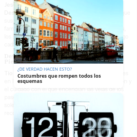
Jesús del Prendimiento
y
María Santísima del
Desamparo
. Su presencia era tan reconocida que
sus nombres se pronunciaban con la misma
familiaridad que los de
Chupaceite
y
Candilejas
,
los sayones que acompañan al Señor de Santiago
cada Miércoles Santo.​
Devotos del 'Prendi', el Desamparo y La
Piedad
¿DE VERDAD HACEN ESTO?
Tío Bombi
y su hermano eran figuras entrañables
Costumbres que rompen todos los
esquemas
en las procesiones, conocidos por su dedicación y
el cuidado con el que encendían las velas de los
pasos. Su labor era esencial para mantener la
solemnidad y el recogimiento durante los
recorridos procesionales.​