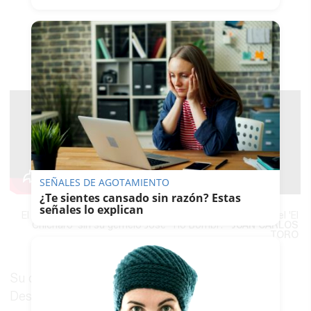
SEÑALES DE AGOTAMIENTO
¿Te sientes cansado sin razón? Estas
señales lo explican
El primer Miércoles Santo ante el Prendimiento de Manuel 'El
Chícharo' sin su gemelo José 'Tío Bombi'.
JUAN CARLOS
TORO
Su devoción no se limitaba al Prendimiento y al
Desamparo; también mostraban un profundo