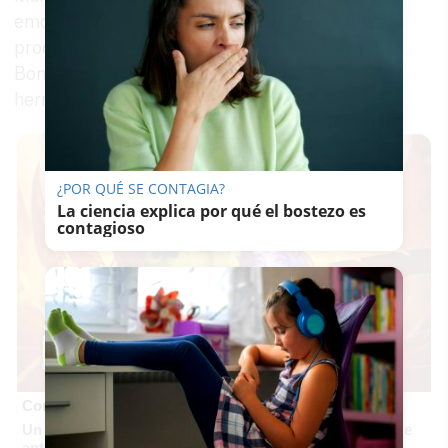
emocionarse al ver al Señor de Santiago
procesionar y no tener cerca a su hermano 'Tío
Bombi', el otro encendedor de siempre de la
hermandad histórica del arrabal jerezano.
¿POR QUÉ SE CONTAGIA?
La ciencia explica por qué el bostezo es
contagioso
Corepunk MMORPG
Un verdadero MMORPG de la vieja escuela ¡Cómo los de
antes, pero mejor!