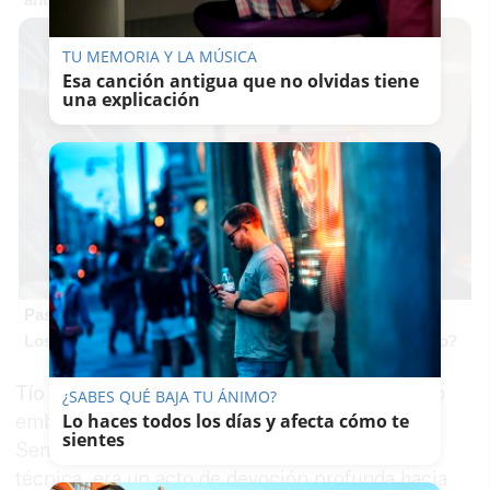
TU MEMORIA Y LA MÚSICA
Esa canción antigua que no olvidas tiene
una explicación
Pasaportes que abren puertas
Los pasaportes más poderosos del mundo, ¿está el tuyo?
Tío Bombi
, junto a su hermano, formaba un dúo
¿SABES QUÉ BAJA TU ÁNIMO?
Lo haces todos los días y afecta cómo te
emblemático de
encendedores de pasos
en la
sientes
Semana Santa de Jerez. Su labor, más allá de la
técnica, era un acto de devoción profunda hacia