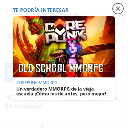
TE PODRÍA INTERESAR
Precio luz
Padre Coraje
Fábrica de botellas
Es noticia
JEREZ
Jerez
Provincia Cádiz
Cádiz
Sevilla
Málaga
Huelva
Granada
Córdoba
Jaén
Se
Ediciones
Jerez
COREPUNK MMORPG
Un verdadero MMORPG de la vieja
escuela ¡Cómo los de antes, pero mejor!
"No se le puede llamar ni oferta
de trabajo"