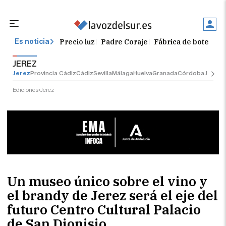
Precio luz
Padre Coraje
Fábrica de botellas
Es noticia
JEREZ
Jerez
Provincia Cádiz
Cádiz
Sevilla
Málaga
Huelva
Granada
Córdoba
Jaén
Se
Ediciones
Jerez
Un museo único sobre el vino y
el brandy de Jerez será el eje del
futuro Centro Cultural Palacio
de San Dionisio