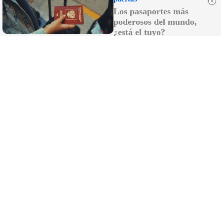
Los pasaportes más
poderosos del mundo,
¿está el tuyo?
No es tu imaginación
Hay una razón por la que el frío se nota más de
noche
DISCOVER WITH
LO MÁS LEÍDO
¿El Instituto Andaluz de la Mujer debe
coordinarlo una mujer por cojones?