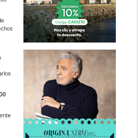
de
echos
n
arlos
000
mente