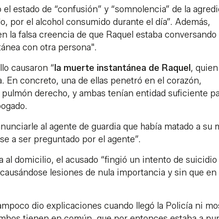
 el estado de “confusión” y “somnolencia” de la agred
do, por el alcohol consumido durante el día”. Además,
"en la falsa creencia de que Raquel estaba conversando
tánea con otra persona".
llo causaron “
la muerte instantánea de Raquel
, quien
da. En concreto, una de ellas penetró en el corazón,
l pulmón derecho, y ambas tenían entidad suficiente p
bogado.
anunciarle al agente de guardia que había matado a su 
se a ser preguntado por el agente”.
a al domicilio, el acusado “fingió un intento de suicidio
ausándose lesiones de nula importancia y sin que en
ampoco dio explicaciones cuando llegó la Policía ni mo
 ambos tienen en común, que por entonces estaba a pu