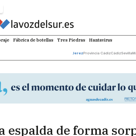
raje
Fábrica de botellas
Tres Piedras
Hantavirus
Jerez
Provincia Cádiz
Cádiz
Sevilla
M
a espalda de forma sorp