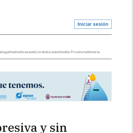
Iniciar sesión
álaga
Huelva
Granada
Córdoba
Jaén
Sevilla Provincia
Almería
resiva y sin