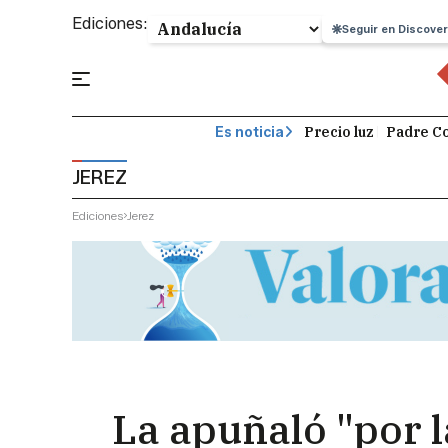
Ediciones:
Seguir en Discover
Precio luz
Padre Co
Es noticia
JEREZ
Ediciones
Jerez
La apuñaló "por l