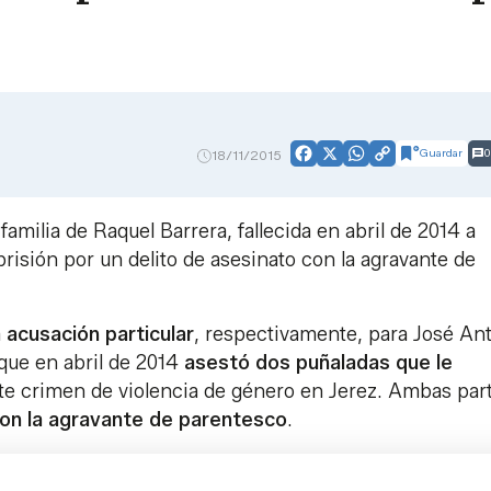
Guardar
0
18/11/2015
Facebook
X
WhatsApp
Copy
Link
familia de Raquel Barrera, fallecida en abril de 2014 a
risión por un delito de asesinato con la agravante de
a acusación particular
, respectivamente, para José An
 que en abril de 2014
asestó dos puñaladas que le
ste crimen de violencia de género en Jerez. Ambas par
on la agravante de parentesco
.