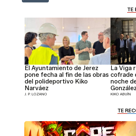
TE 
El Ayuntamiento de Jerez
La Viga 
pone fecha al fin de las obras
cofrade 
del polideportivo Kiko
noche d
Narváez
Gonzále
J. P. LOZANO
KIKO ABUÍN