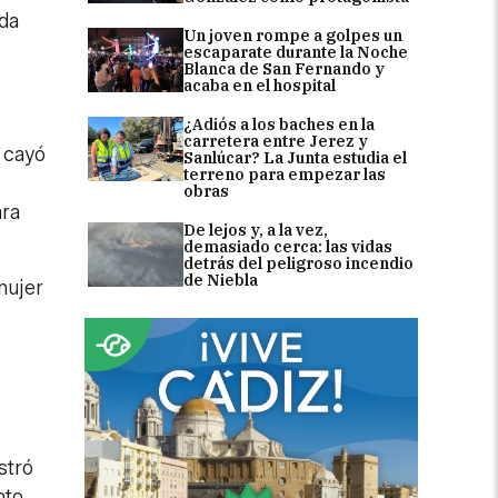
ida
Un joven rompe a golpes un
escaparate durante la Noche
Blanca de San Fernando y
acaba en el hospital
¿Adiós a los baches en la
carretera entre Jerez y
 cayó
Sanlúcar? La Junta estudia el
terreno para empezar las
obras
ara
De lejos y, a la vez,
demasiado cerca: las vidas
detrás del peligroso incendio
de Niebla
mujer
stró
nto