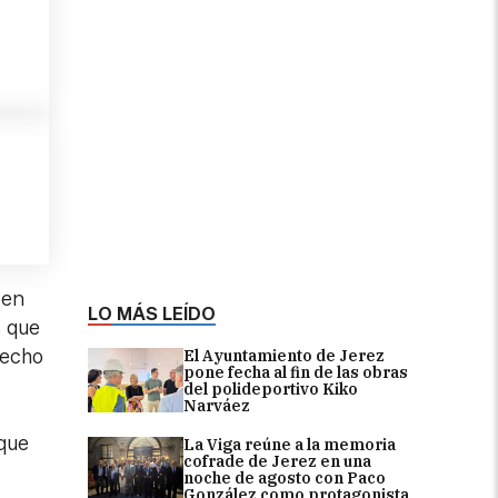
 en
LO MÁS LEÍDO
s que
hecho
El Ayuntamiento de Jerez
pone fecha al fin de las obras
del polideportivo Kiko
Narváez
 que
La Viga reúne a la memoria
cofrade de Jerez en una
noche de agosto con Paco
González como protagonista