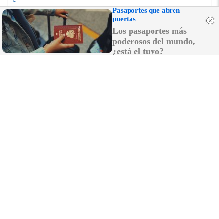
Costumbres que rompen todos los esquemas
Pasaportes que abren
puertas
Los pasaportes más
poderosos del mundo,
¿está el tuyo?
Lujo con carácter
Una joya para mujeres que no piden permiso
DISCOVER WITH