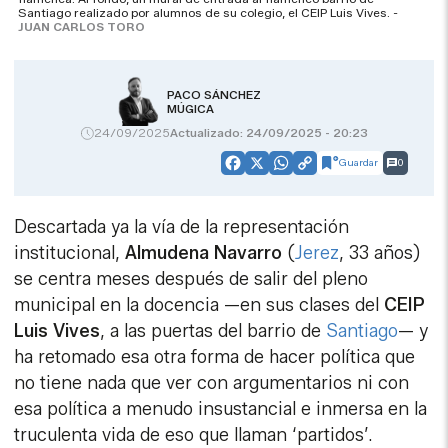
Santiago realizado por alumnos de su colegio, el CEIP Luis Vives. -
JUAN CARLOS TORO
PACO SÁNCHEZ
MÚGICA
24/09/2025
Actualizado: 24/09/2025 - 20:23
Guardar
0
Facebook
X
WhatsApp
Copy
Link
Descartada ya la vía de la representación
institucional,
Almudena Navarro
(
Jerez
, 33 años)
se centra meses después de salir del pleno
municipal en la docencia —en sus clases del
CEIP
Luis Vives
, a las puertas del barrio de
Santiago
— y
ha retomado esa otra forma de hacer política que
no tiene nada que ver con argumentarios ni con
esa política a menudo insustancial e inmersa en la
truculenta vida de eso que llaman ‘partidos’.