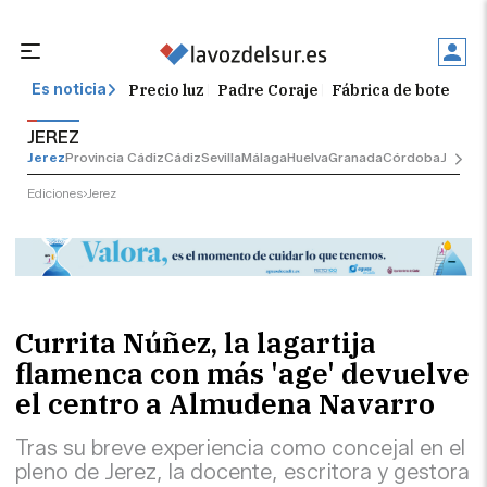
Precio luz
Padre Coraje
Fábrica de botellas
Es noticia
JEREZ
Jerez
Provincia Cádiz
Cádiz
Sevilla
Málaga
Huelva
Granada
Córdoba
Jaén
Se
Ediciones
Jerez
Currita Núñez, la lagartija
flamenca con más 'age' devuelve
el centro a Almudena Navarro
Tras su breve experiencia como concejal en el
pleno de Jerez, la docente, escritora y gestora