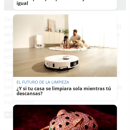
igual
De las 170 casetas que conforman el plano
provisional,
157 son de tipología tradicional
y
13
no tradicionales
. La Ordenanza distingue ambas
categorías: la
caseta tradicional
es aquella que,
por su historia o trayectoria en anteriores
ediciones o por su propuesta para nuevas,
"contribuye de manera notoria y destacada a
mantener y fomentar los valores esenciales de la
Feria". La
caseta no tradicional
, por su parte,
EL FUTURO DE LA LIMPIEZA
tiene como objetivo "dar cabida a otras formas de
¿Y si tu casa se limpiara sola mientras tú
descansas?
sentir la Feria" sin priorizar dichos valores
tradicionales.
0 Comentarios
TE PUEDE INTERESAR