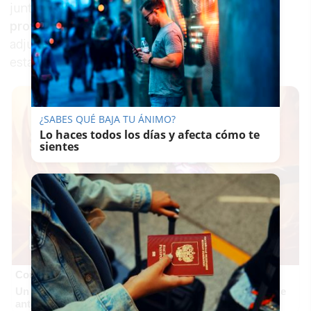
junta de gobierno local, aprobó el
plano
provisional de casetas
y cerró el proceso de
adjudicación con un total de
170 casetas
para
esta edición de la Feria del Caballo.
¿SABES QUÉ BAJA TU ÁNIMO?
Lo haces todos los días y afecta cómo te
sientes
Corepunk MMORPG
Un verdadero MMORPG de la vieja escuela ¡Cómo los de
antes, pero mejor!