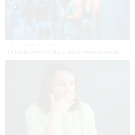
¿Sabes qué baja tu ánimo?
Lo haces todos los días y afecta cómo te sientes