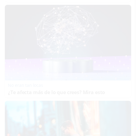
No eran tan locas
¿Te afecta más de lo que crees? Mira esto