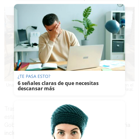
¿TE PASA ESTO?
6 señales claras de que necesitas
Una de las novedades de la Feria de Jerez 2026, bancos en el
descansar más
Real.
Tras aplicar los criterios de adjudicación
establecidos en la Ordenanza, la Junta de
Gobierno Local determinó que el
Real de la Feria
incluirá 170 casetas
, adjudicadas por orden de